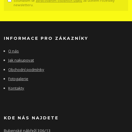
Souhlasím se
zpracováním osobních údajů
za účelem rozesílky
newsletteru.
INFORMACE PRO ZÁKAZNÍKY
O nás
Jak nakupovat
Obchodní podmínky
Fotogalerie
Kontakty
KDE NÁS NAJDETE
Bubenské nábřeží 306/13