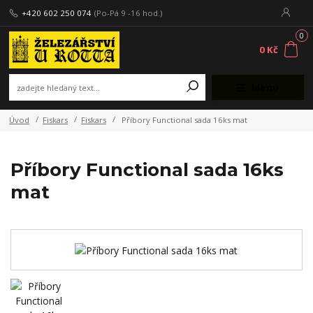
+420 602 250 074
(Po-Pá 9 -16 hod.)
0
0 Kč
Menu
Úvod
Fiskars
Fiskars
Příbory Functional sada 16ks mat
Příbory Functional sada 16ks
mat