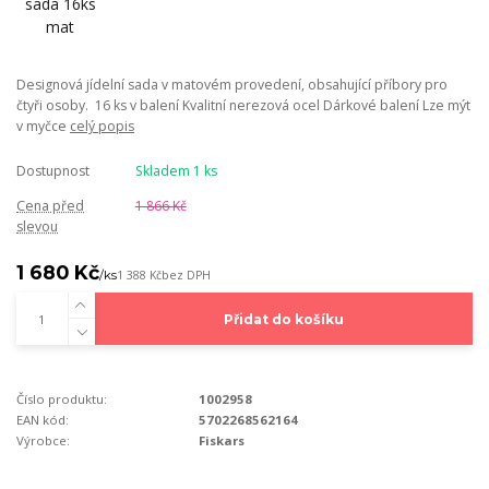
Designová jídelní sada v matovém provedení, obsahující příbory pro
čtyři osoby. 16 ks v balení Kvalitní nerezová ocel Dárkové balení Lze mýt
v myčce
celý popis
Dostupnost
Skladem 1 ks
Cena před
1 866 Kč
slevou
1 680 Kč
/
ks
1 388 Kč
bez DPH
Přidat do košíku
Číslo produktu:
1002958
EAN kód:
5702268562164
Výrobce:
Fiskars