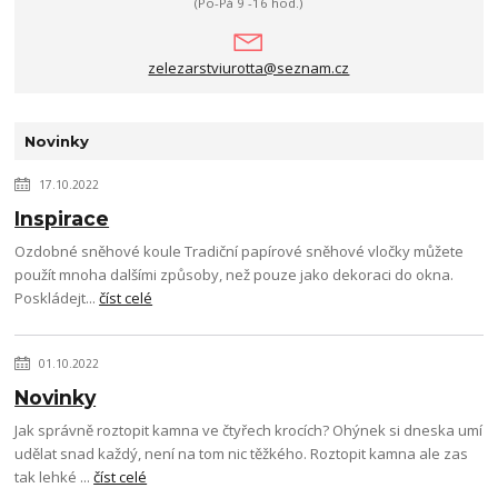
(Po-Pá 9 -16 hod.)
zelezarstviurotta@seznam.cz
Novinky
17.10.2022
Inspirace
Ozdobné sněhové koule Tradiční papírové sněhové vločky můžete
použít mnoha dalšími způsoby, než pouze jako dekoraci do okna.
Poskládejt...
číst celé
01.10.2022
Novinky
Jak správně roztopit kamna ve čtyřech krocích? Ohýnek si dneska umí
udělat snad každý, není na tom nic těžkého. Roztopit kamna ale zas
tak lehké ...
číst celé