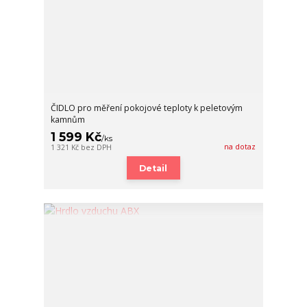
ČIDLO pro měření pokojové teploty k peletovým
kamnům
1 599 Kč
/
ks
na dotaz
1 321 Kč
bez DPH
Detail