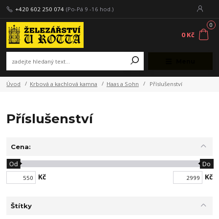
+420 602 250 074
(Po-Pá 9 -16 hod.)
0
0 Kč
Menu
Úvod
Krbová a kachlová kamna
Haas a Sohn
Příslušenství
Příslušenství
Cena:
Od
Do
Kč
Kč
Štítky