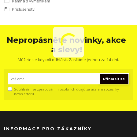
Kamna s výměníkem
Příslušenství
Nepropásněte novinky, akce
a slevy!
Můžete se kdykoli odhlásit. Zasíláme jednou za 14 dní.
Přihlásit se
Souhlasím se
zpracováním osobních údajů
za účelem rozesílky
newsletteru.
INFORMACE PRO ZÁKAZNÍKY