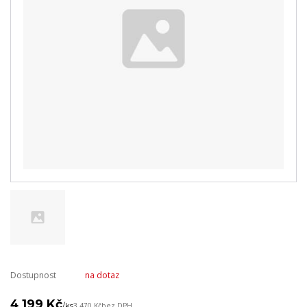
Dostupnost
na dotaz
4 199 Kč
/
ks
3 470 Kč
bez DPH