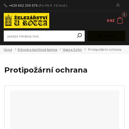
+420 602 250 074
(Po-Pá 9 -16 hod.)
0
0 Kč
Menu
Úvod
Krbová a kachlová kamna
Haas a Sohn
Protipožární ochrana
Protipožární ochrana