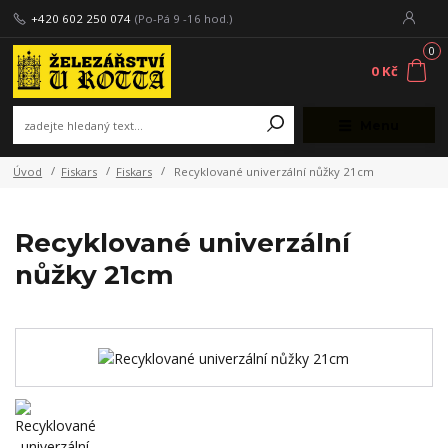
+420 602 250 074
(Po-Pá 9 -16 hod.)
0
0 Kč
Menu
Úvod
Fiskars
Fiskars
Recyklované univerzální nůžky 21cm
Recyklované univerzální
nůžky 21cm