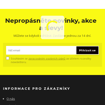
Nepropásněte novinky, akce
a slevy!
Můžete se kdykoli odhlásit. Zasíláme jednou za 14 dní.
Přihlásit se
Souhlasím se
zpracováním osobních údajů
za účelem rozesílky
newsletteru.
INFORMACE PRO ZÁKAZNÍKY
O nás