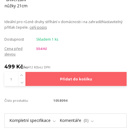
Ideální pro různé druhy stříhání v domácnosti i na zahraděNastavitelný
přítlak čepele.
celý popis
Dostupnost
Skladem 1 ks
Cena před
554 Kč
slevou
499 Kč
/
ks
412 Kč
bez DPH
Přidat do košíku
Číslo produktu:
1058094
Kompletní specifikace
Komentáře
0