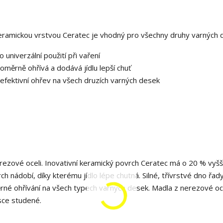
keramickou vrstvou Ceratec je vhodný pro všechny druhy varných 
 univerzální použití při vaření
měrně ohřívá a dodává jídlu lepší chuť
o efektivní ohřev na všech druzích varných desek
erezové oceli. Inovativní keramický povrch Ceratec má o 20 % vyšš
ch nádobí, díky kterému jídlo lépe chutná. Silné, třívrstvé dno řady
ěrné ohřívání na všech typech varných desek. Madla z nerezové oce
sce studené.