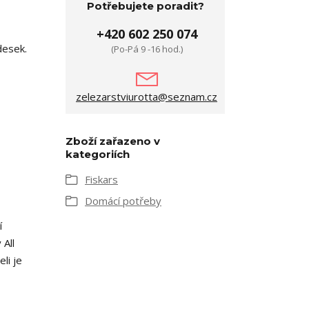
Potřebujete poradit?
+420 602 250 074
desek.
(Po-Pá 9 -16 hod.)
zelezarstviurotta@seznam.cz
Zboží zařazeno v
kategoriích
Fiskars
Domácí potřeby
í
 All
li je