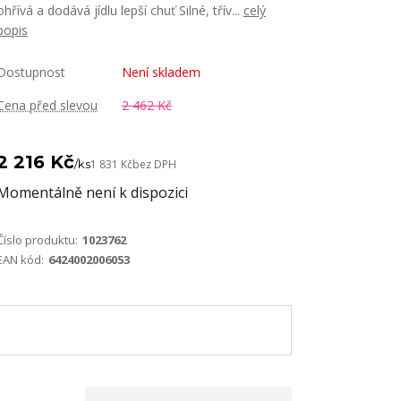
ohřívá a dodává jídlu lepší chuť Silné, třív...
celý
popis
Dostupnost
Není skladem
Cena před slevou
2 462 Kč
2 216 Kč
/
ks
1 831 Kč
bez DPH
Momentálně není k dispozici
Číslo produktu:
1023762
EAN kód:
6424002006053