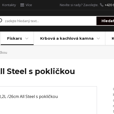
Kontakty
Více
Nevíte si rady? Zavolejte.
+420 
Hleda
Fiskars
Krbová a kachlová kamna
ičkou
ll Steel s pokličkou