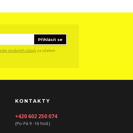
Přihlásit se
ním osobních údajů
za účelem
KONTAKTY
+420 602 250 074
(Po-Pá 9 -16 hod.)