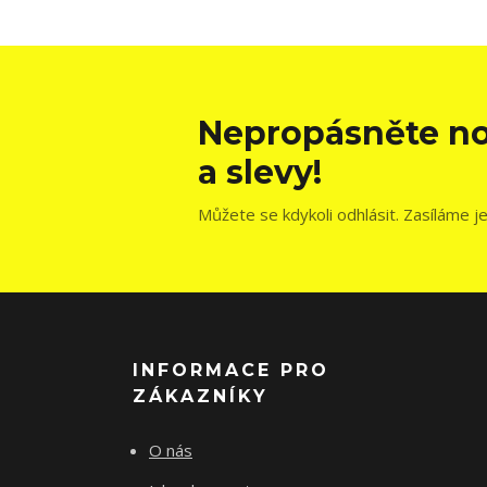
Nepropásněte no
a slevy!
Můžete se kdykoli odhlásit. Zasíláme j
INFORMACE PRO
ZÁKAZNÍKY
O nás