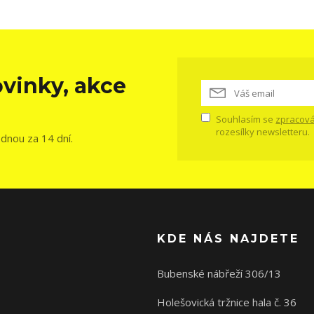
vinky, akce
Souhlasím se
zpracová
rozesílky newsletteru.
ednou za 14 dní.
KDE NÁS NAJDETE
Bubenské nábřeží 306/13
Holešovická tržnice hala č. 36