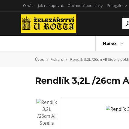
O nás
Jak nakupovat
Obchodní podmínky
Fotogalerie
Narex
Úvod
Fiskars
Rendlík 3,2L /26cm All Steel s pokl
Rendlík 3,2L /26cm A