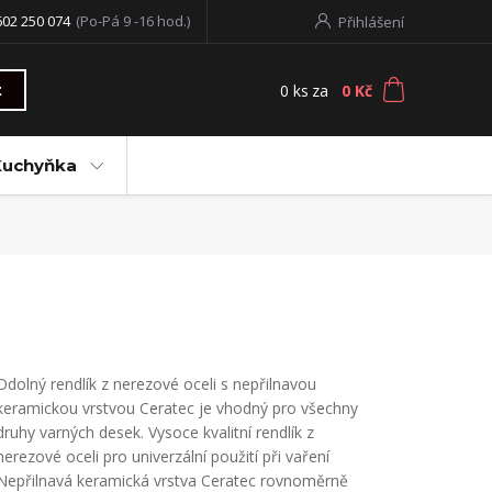
602 250 074
(Po-Pá 9 -16 hod.)
Přihlášení
0
ks
za
0 Kč
t
Kuchyňka
Odolný rendlík z nerezové oceli s nepřilnavou
keramickou vrstvou Ceratec je vhodný pro všechny
druhy varných desek. Vysoce kvalitní rendlík z
nerezové oceli pro univerzální použití při vaření
Nepřilnavá keramická vrstva Ceratec rovnoměrně