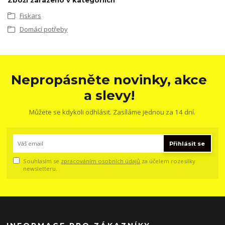
Zboží zařazeno v kategoriích
Fiskars
Domácí potřeby
Nepropásněte novinky, akce
a slevy!
Můžete se kdykoli odhlásit. Zasíláme jednou za 14 dní.
Přihlásit se
Souhlasím se
zpracováním osobních údajů
za účelem rozesílky
newsletteru.