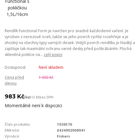
Rendlík Functional Form je navržen pro snadné každodenní vaření. Je
vyroben z nerezové oceli, takže se jeho povrch rychle rozehřeje a je
vhodný na všechny typy varných desek. Vnější povrch rendlíku je hladký a
zajišťuje tak maximální ochranu varné desky před poškrábáním. Plochá
skleněná poklice na...
celý popis
Dostupnost
Není skladem
Cena před
1 092 Kč
slevou
983 Kč
/
ks
812 Kč
bez DPH
Momentálně není k dispozici
Číslo produktu:
1026576
EAN kód:
6424002008941
Výrobce:
Fiskars