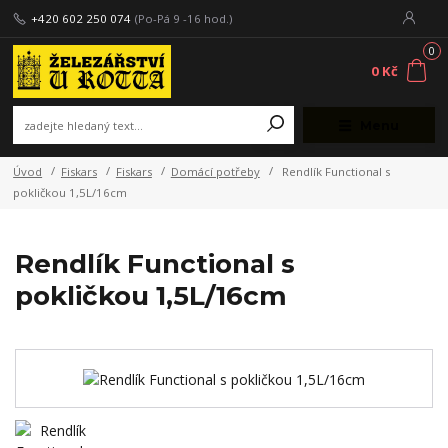
+420 602 250 074
(Po-Pá 9 -16 hod.)
0
0 Kč
Menu
Úvod
Fiskars
Fiskars
Domácí potřeby
Rendlík Functional s
pokličkou 1,5L/16cm
Rendlík Functional s
pokličkou 1,5L/16cm