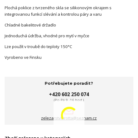
Plochá poklice z tvrzeného skla se silikonovým okrajem s
integrovanou funkcí slévání a kontrolou páry a varu
Chladné bakelitové držadlo
Jednoduchá údržba, vhodné pro mytí v myčce
Lze použít v troubě do teploty 150°C
Vyrobeno ve Finsku
Potřebujete poradit?
+420 602 250 074
(Po-Pá 9 -16 hod.)
zelezarstviurotta@seznam.cz