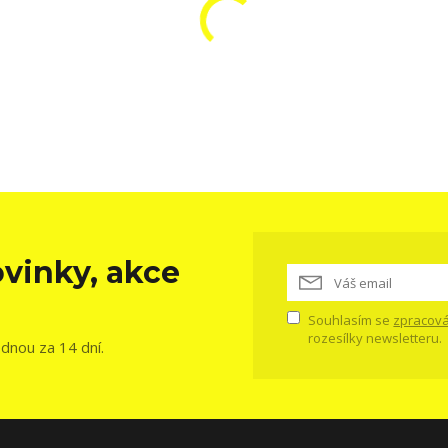
vinky, akce
Souhlasím se
zpracová
rozesílky newsletteru.
ednou za 14 dní.