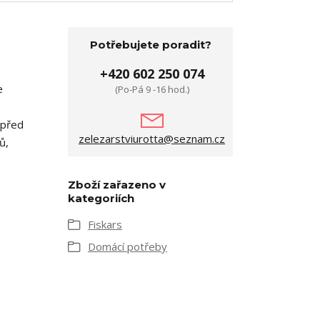
Potřebujete poradit?
+420 602 250 074
e
(Po-Pá 9 -16 hod.)
 před
zelezarstviurotta@seznam.cz
ů,
Zboží zařazeno v
kategoriích
Fiskars
Domácí potřeby