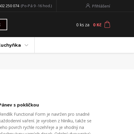
602 250 074
(Po-Pá 9 -16 hod.)
Přihlášení
0
ks
za
0 Kč
t
Kuchyňka
Pánev s pokličkou
Rendlík Functional Form je navržen pro snadné
každodenní vaření. Je vyroben z hliníku, takže se
jeho povrch rychle rozehřeje a je vhodný na
všechny typy varných desek. Odolný dvouvrstvý