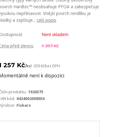
povrch Hardtec™ neobsahuje PFOA a zabezpečuje
vysokou nepřilnavost. Vnější povrch rendlíku je
hladký a zajišťuje...
celý popis
Dostupnost
Není skladem
Cena před slevou
1 397 Kč
1 257 Kč
/
ks
1 039 Kč
bez DPH
Momentálně není k dispozici
Číslo produktu:
1026575
EAN kód:
6424002008934
Výrobce:
Fiskars