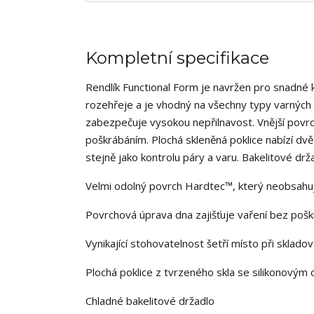
Kompletní specifikace
Rendlík Functional Form je navržen pro snadné k
rozehřeje a je vhodný na všechny typy varnýc
zabezpečuje vysokou nepřilnavost. Vnější povrch
poškrábáním. Plochá skleněná poklice nabízí dv
stejně jako kontrolu páry a varu. Bakelitové dr
Velmi odolný povrch Hardtec™, který neobsah
Povrchová úprava dna zajišťuje vaření bez poš
Vynikající stohovatelnost šetří místo při skladov
Plochá poklice z tvrzeného skla se silikonovým 
Chladné bakelitové držadlo