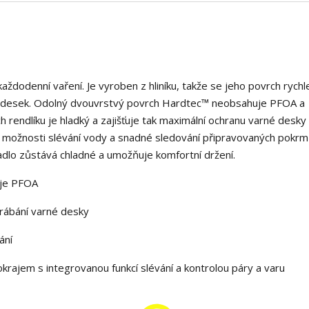
aždodenní vaření. Je vyroben z hliníku, takže se jeho povrch rychl
h desek. Odolný dvouvrstvý povrch Hardtec™ neobsahuje PFOA a
 rendlíku je hladký a zajišťuje tak maximální ochranu varné desky
ě možnosti slévání vody a snadné sledování připravovaných pokrm
žadlo zůstává chladné a umožňuje komfortní držení.
uje PFOA
krábání varné desky
ání
okrajem s integrovanou funkcí slévání a kontrolou páry a varu