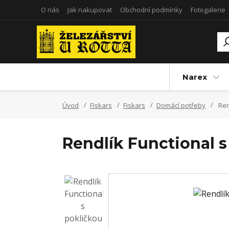
O nás
Jak nakupovat
Obchodní podmínky
Fotogalerie
Narex
Úvod
Fiskars
Fiskars
Domácí potřeby
Ren
Rendlík Functional 