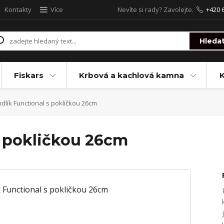
Kontakty
Více
Nevíte si rady? Zavolejte.
+420 
Hleda
Fiskars
Krbová a kachlová kamna
dlík Functional s pokličkou 26cm
s pokličkou 26cm