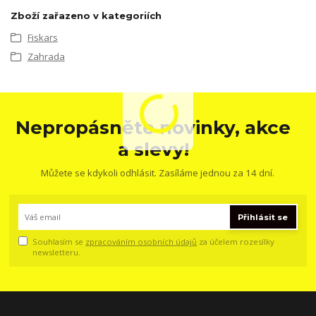
Zboží zařazeno v kategoriích
Fiskars
Zahrada
Nepropásněte novinky, akce
a slevy!
Můžete se kdykoli odhlásit. Zasíláme jednou za 14 dní.
Přihlásit se
Souhlasím se
zpracováním osobních údajů
za účelem rozesílky
newsletteru.