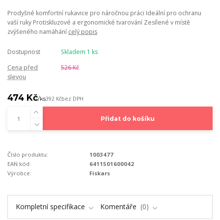
Prodyšné komfortní rukavice pro náročnou práci Ideální pro ochranu
vaší ruky Protiskluzové a ergonomické tvarování Zesílené v místě
zvýšeného namáhání
celý popis
Dostupnost
Skladem 1 ks
Cena před
526 Kč
slevou
474 Kč
/
ks
392 Kč
bez DPH
Přidat do košíku
Číslo produktu:
1003477
EAN kód:
6411501600042
Výrobce:
Fiskars
Kompletní specifikace
Komentáře
0