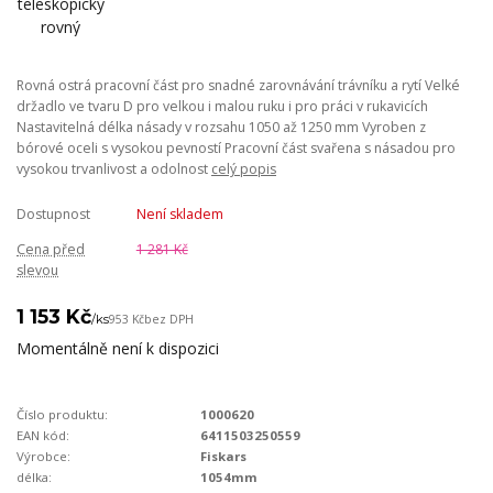
Rovná ostrá pracovní část pro snadné zarovnávání trávníku a rytí Velké
držadlo ve tvaru D pro velkou i malou ruku i pro práci v rukavicích
Nastavitelná délka násady v rozsahu 1050 až 1250 mm Vyroben z
bórové oceli s vysokou pevností Pracovní část svařena s násadou pro
vysokou trvanlivost a odolnost
celý popis
Dostupnost
Není skladem
Cena před
1 281 Kč
slevou
1 153 Kč
/
ks
953 Kč
bez DPH
Momentálně není k dispozici
Číslo produktu:
1000620
EAN kód:
6411503250559
Výrobce:
Fiskars
délka:
1054mm