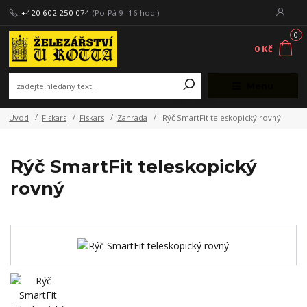
+420 602 250 074
(Po-Pá 9 -16 hod.)
0
0 Kč
Menu
Úvod
Fiskars
Fiskars
Zahrada
Rýč SmartFit teleskopický rovný
Rýč SmartFit teleskopický
rovný