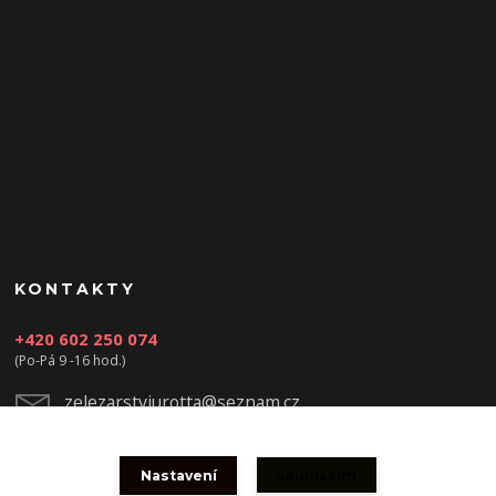
KONTAKTY
+420 602 250 074
(Po-Pá 9 -16 hod.)
zelezarstviurotta@seznam.cz
Nastavení
Souhlasím