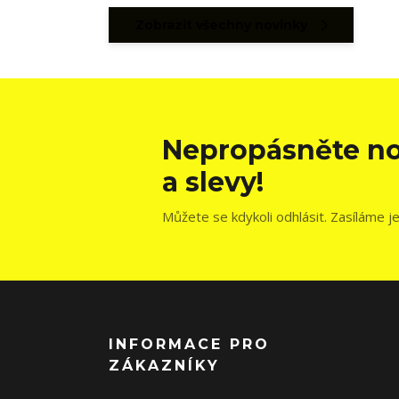
Zobrazit všechny novinky
Nepropásněte no
a slevy!
Můžete se kdykoli odhlásit. Zasíláme j
INFORMACE PRO
ZÁKAZNÍKY