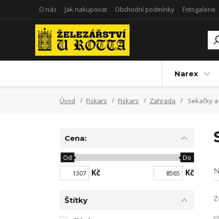
O nás
Jak nakupovat
Obchodní podmínky
Fotogalerie
Narex
Úvod
Fiskars
Fiskars
Zahrada
Sekačky a 
Cena:
Od
Do
N
Kč
Kč
Z
Štítky