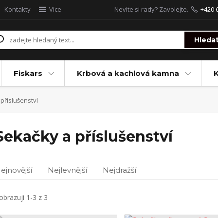
Kontakty
Více
Nevíte si rady? Zavolejte.
+420 
Hleda
Fiskars
Krbová a kachlová kamna
příslušenství
Sekačky a příslušenství
ejnovější
Nejlevnější
Nejdražší
obrazuji 1-3 z 3