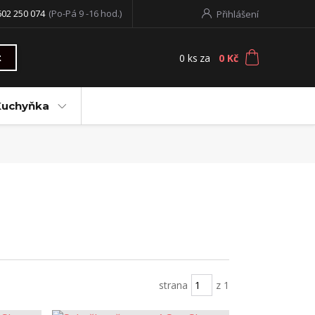
602 250 074
(Po-Pá 9 -16 hod.)
Přihlášení
0
ks
za
0 Kč
t
Kuchyňka
strana
z 1