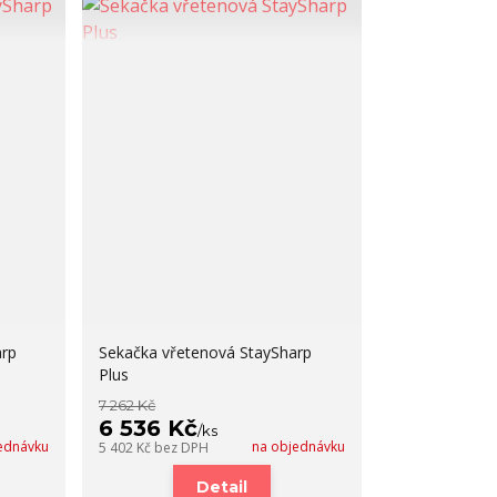
arp
Sekačka vřetenová StaySharp
Plus
7 262 Kč
6 536 Kč
/
ks
ednávku
na objednávku
5 402 Kč
bez DPH
Detail