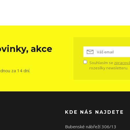
vinky, akce
Souhlasím se
zpracová
rozesílky newsletteru.
ednou za 14 dní.
KDE NÁS NAJDETE
Bubenské nábřeží 306/13