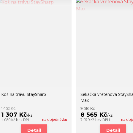
Koš na trávu StaySharp
Sekačka vřetenová StaySh
Max
1 452 Kč
9 516 Kč
1 307 Kč
8 565 Kč
/
ks
/
ks
na objednávku
na obj
1 080 Kč
bez DPH
7 079 Kč
bez DPH
Detail
Detail