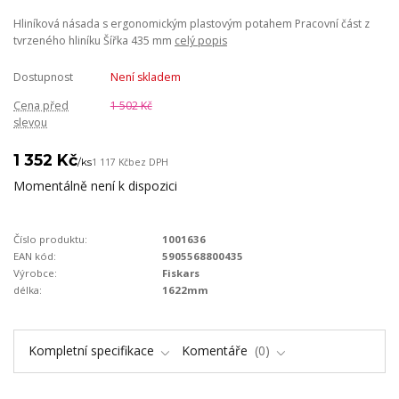
Hliníková násada s ergonomickým plastovým potahem Pracovní část z
tvrzeného hliníku Šířka 435 mm
celý popis
Dostupnost
Není skladem
Cena před
1 502 Kč
slevou
1 352 Kč
/
ks
1 117 Kč
bez DPH
Momentálně není k dispozici
Číslo produktu:
1001636
EAN kód:
5905568800435
Výrobce:
Fiskars
délka:
1622mm
Kompletní specifikace
Komentáře
0