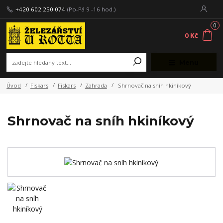
+420 602 250 074
(Po-Pá 9 -16 hod.)
0
0 Kč
Menu
Úvod
Fiskars
Fiskars
Zahrada
Shrnovač na sníh hkiníkový
Shrnovač na sníh hkiníkový