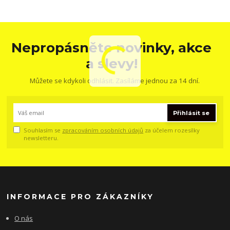
Nepropásněte novinky, akce
a slevy!
Můžete se kdykoli odhlásit. Zasíláme jednou za 14 dní.
Přihlásit se
Souhlasím se
zpracováním osobních údajů
za účelem rozesílky
newsletteru.
INFORMACE PRO ZÁKAZNÍKY
O nás