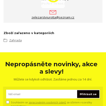
(Po-Pá 9 -16 hod.)
zelezarstviurotta@seznam.cz
Zboží zařazeno v kategoriích
Zahrada
Nepropásněte novinky, akce
a slevy!
Můžete se kdykoli odhlásit. Zasíláme jednou za 14 dní.
Přihlásit se
Souhlasím se
zpracováním osobních údajů
za účelem rozesílky
newsletteru.