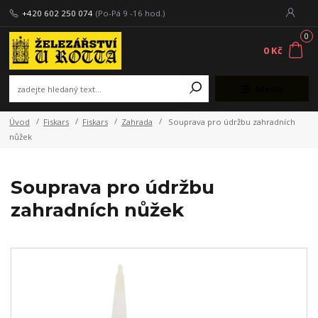
+420 602 250 074
(Po-Pá 9 -16 hod.)
0
0 Kč
Menu
Úvod
Fiskars
Fiskars
Zahrada
Souprava pro údržbu zahradních
nůžek
Souprava pro údržbu
zahradních nůžek