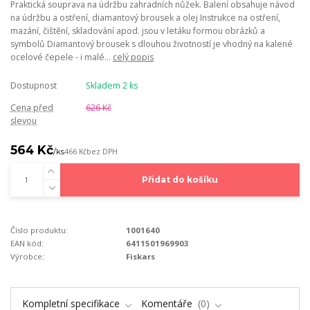
Praktická souprava na údržbu zahradních nůžek. Balení obsahuje návod
na údržbu a ostření, diamantový brousek a olej Instrukce na ostření,
mazání, čištění, skladování apod. jsou v letáku formou obrázků a
symbolů Diamantový brousek s dlouhou životností je vhodný na kalené
ocelové čepele - i malé...
celý popis
Dostupnost
Skladem 2 ks
Cena před
626 Kč
slevou
564 Kč
/
ks
466 Kč
bez DPH
Přidat do košíku
Číslo produktu:
1001640
EAN kód:
6411501969903
Výrobce:
Fiskars
Kompletní specifikace
Komentáře
0