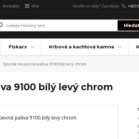
Kontakty
Více
Nevíte si rady? Zavolejte.
+420 
Hleda
Fiskars
Krbová a kachlová kamna
Sporák na pevná paliva 9100 bílý levý chrom
va 9100 bílý levý chrom