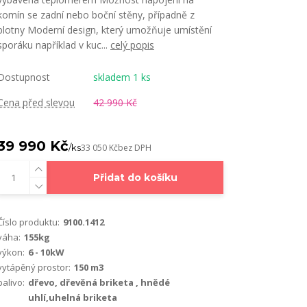
komín se zadní nebo boční stěny, případně z
plotny Moderní design, který umožňuje umístění
sporáku například v kuc...
celý popis
Dostupnost
skladem 1 ks
Cena před slevou
42 990 Kč
39 990 Kč
/
ks
33 050 Kč
bez DPH
Přidat do košíku
Číslo produktu:
9100.1412
váha:
155kg
výkon:
6 - 10kW
vytápěný prostor:
150 m3
palivo:
dřevo, dřevěná briketa , hnědé
uhlí,uhelná briketa