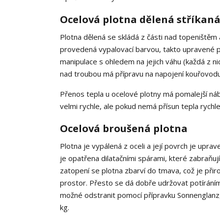
Ocelová plotna dělená stříkan
Plotna dělená se skládá z části nad topeništěm 
provedená vypalovací barvou, takto upravené p
manipulace s ohledem na jejich váhu (každá z ni
nad troubou má přípravu na napojení kouřovodu
Přenos tepla u ocelové plotny má pomalejší náb
velmi rychle, ale pokud nemá přísun tepla rychl
Ocelová broušená plotna
Plotna je vypálená z oceli a její povrch je upr
je opatřena dilatačními spárami, které zabraňuj
zatopení se plotna zbarví do tmava, což je přir
prostor. Přesto se dá dobře udržovat potíráním
možné odstranit pomocí přípravku Sonnenglanz, 
kg.