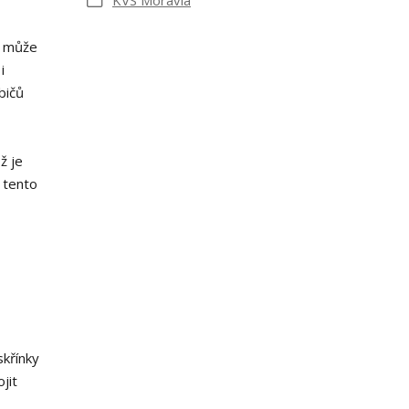
KVS Moravia
že může
i
bičů
ž je
 tento
skřínky
jit