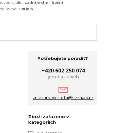
odvod spalin:
zadní,vrchní, boční
kouřovod:
120 mm
Potřebujete poradit?
+420 602 250 074
(Po-Pá 9 -16 hod.)
zelezarstviurotta@seznam.cz
Zboží zařazeno v
kategoriích