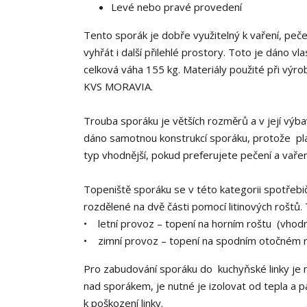
Levé nebo pravé provedení
Tento sporák je dobře využitelný k vaření, pečen
vyhřát i další přilehlé prostory. Toto je dáno v
celková váha 155 kg. Materiály použité při výr
KVS MORAVIA.
Trouba sporáku je větších rozměrů a v její výbav
dáno samotnou konstrukcí sporáku, protože pl
typ vhodnější, pokud preferujete pečení a vaře
Topeniště sporáku se v této kategorii spotřebič
rozdělené na dvě části pomocí litinových roštů
• letní provoz – topení na horním roštu (vhodn
• zimní provoz – topení na spodním otočném ro
Pro zabudování sporáku do kuchyňské linky je mo
nad sporákem, je nutné je izolovat od tepla a 
k poškození linky.