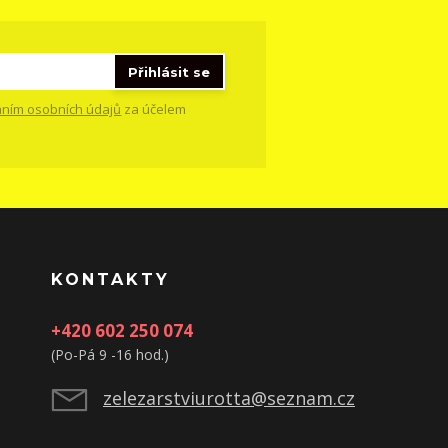
Přihlásit se
ním osobních údajů
za účelem
KONTAKTY
+420 602 250 074
(Po-Pá 9 -16 hod.)
zelezarstviurotta@seznam.cz