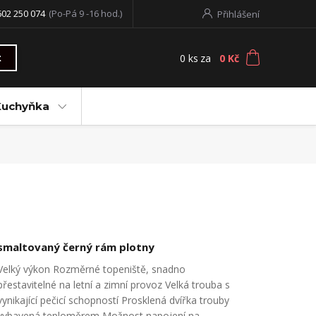
602 250 074
(Po-Pá 9 -16 hod.)
Přihlášení
0
ks
za
0 Kč
t
Kuchyňka
smaltovaný černý rám plotny
Velký výkon Rozměrné topeniště, snadno
přestavitelné na letní a zimní provoz Velká trouba s
vynikající pečicí schopností Prosklená dvířka trouby
vybavená teploměrem Možnost napojení na