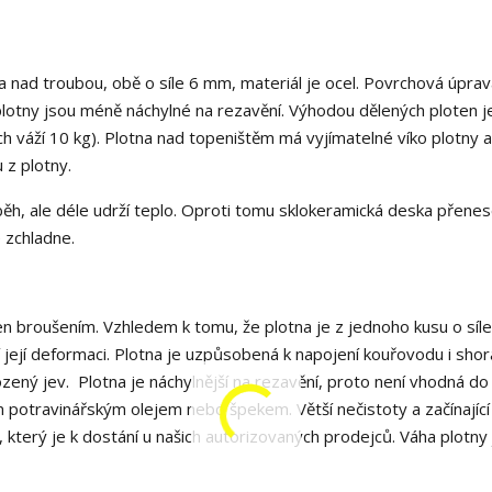
á
a nad troubou, obě o síle 6 mm, materiál je ocel. Povrchová úprav
lotny jsou méně náchylné na rezavění. Výhodou dělených ploten j
ch váží 10 kg). Plotna nad topeništěm má vyjímatelné víko plotny a
 z plotny.
ěh, ale déle udrží teplo. Oproti tomu sklokeramická deska přenes
e zchladne.
aven broušením. Vzhledem k tomu, že plotna je z jednoho kusu o sí
í její deformaci. Plotna je uzpůsobená k napojení kouřovodu i shor
ozený jev. Plotna je náchylnější na rezavění, proto není vhodná do
 potravinářským olejem nebo špekem. Větší nečistoty a začínající
který je k dostání u našich autorizovaných prodejců. Váha plotny