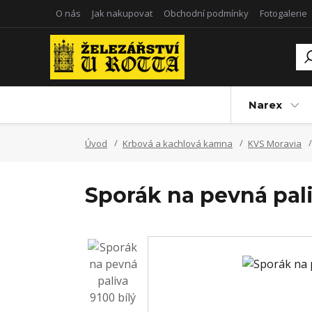
O nás
Jak nakupovat
Obchodní podmínky
Fotogalerie
Narex
Úvod
Krbová a kachlová kamna
KVS Moravia
Sporák na pevná pali