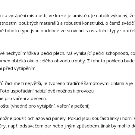
í a vytápění místnosti, ve které je umístěn. Je natolik výkonný, 
lastnostmi použitých materiálů a robustní konstrukcí, o čemž svědčí 
obě tohoto typu jsou podobné ve srovnání s ostatními typy spotře
ě nechybí mřížka a pečící plech. Má vynikající pečící schopnosti, co
amen obtéká okolo celého obvodu trouby. Z tohoto pohledu bude
ní před vytápěním.
ů řadí mezi největší, je tvořeno tradičně šamotovými cihlami a je
. Toto uspořádání nabízí dvě možnosti provozu:
é pro vaření a pečení).
štu (vhodné pro vytápění, vaření a pečení).
žné použít ochlazovací panely. Pokud jsou součástí linky i horní 
páry, např. odsavačem par nebo jiným způsobem. Jinak by mohlo do