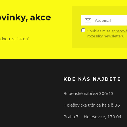
vinky, akce
Souhlasím se
zpracová
rozesílky newsletteru.
ednou za 14 dní.
KDE NÁS NAJDETE
Bubenské nábřeží 306/13
Holešovická tržnice hala č. 36
Praha 7 - Holešovice, 170 04