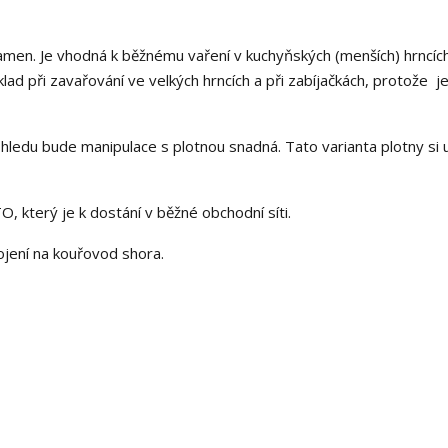
amen. Je vhodná k běžnému vaření v kuchyňských (menších) hrncích
lad při zavařování ve velkých hrncích a při zabíjačkách, protože j
pohledu bude manipulace s plotnou snadná. Tato varianta plotny si 
 který je k dostání v běžné obchodní síti.
jení na kouřovod shora.