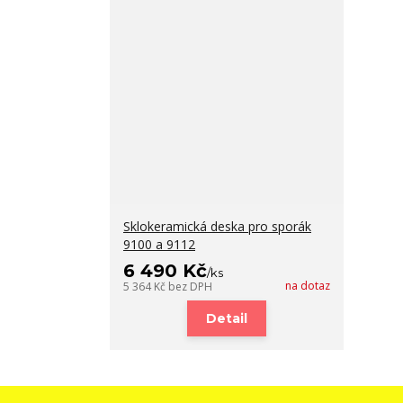
Sklokeramická deska pro sporák
9100 a 9112
6 490 Kč
/
ks
na dotaz
5 364 Kč
bez DPH
Detail