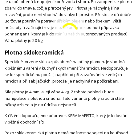
je uzpůsobená k napojení kouřovodu i shora. Po zatopení se plotna
zbarví do tmava, což je přirozený jev. Plotna je náchylnější na
rezavění, proto není vhodná do vlhkých prostor. Přesto se dá dobře
udržovat potíráním potravinářským olejem nebo špekem. Větší
nečistoty a začínající rez je možné odstranit pomocí přípravku
Sonnenglanz, který je k dostání u našich autorizovaných prodejců.
Váha plotny je 20 kg.
Plotna sklokeramická
Speciálně tvrzené sklo uzpůsobené na přímý plamen. Je vhodná
k běžnému vaření v kuchyňských (menších) hrncích. Nedoporučuje
se ke specifickému použití, například při zavařování ve velkých
hrncích a při zabíjačkách, protože je náchylná na poškrábání.
Síla plotny je 4 mm, a její váha 4 kg. Z tohoto pohledu bude
manipulace s plotnou snadná. Tato varianta plotny si udrží stále
pěkný vzhled a je na údržbu nejsnazší.
K čištění doporučujeme přípravek KERA MAFISTO, který je k dostání
v běžné obchodní síti.
Pozn.: sklokeramická plotna nemá možnost napojení na kouřovod