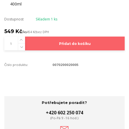
Dostupnost
Skladem 1 ks
549 Kč
/
ks
454 Kč
bez DPH
Přidat do košíku
Číslo produktu:
0070200020005
Potřebujete poradit?
+420 602 250 074
(Po-Pá 9 -16 hod.)