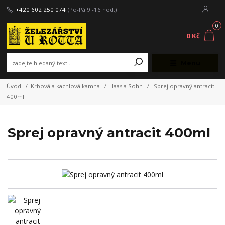
+420 602 250 074
(Po-Pá 9 -16 hod.)
0
0 Kč
Menu
Úvod
Krbová a kachlová kamna
Haas a Sohn
Sprej opravný antracit
400ml
Sprej opravný antracit 400ml