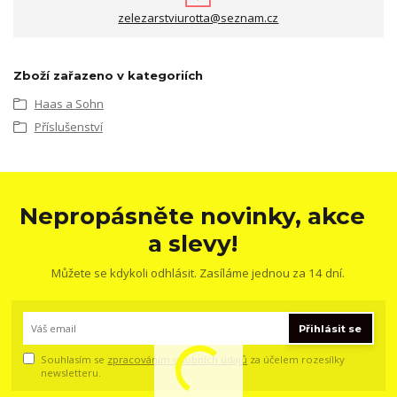
zelezarstviurotta@seznam.cz
Zboží zařazeno v kategoriích
Haas a Sohn
Příslušenství
Nepropásněte novinky, akce
a slevy!
Můžete se kdykoli odhlásit. Zasíláme jednou za 14 dní.
Přihlásit se
Souhlasím se
zpracováním osobních údajů
za účelem rozesílky
newsletteru.