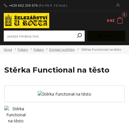
+420 602 250 074
(Po-Pá 9 -16 hod.)
0
0 Kč
Menu
Úvod
Fiskars
Fiskars
Domácí potřeby
Stěrka Functional na těsto
Stěrka Functional na těsto