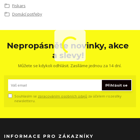
Fiskars
Domácí potřeby
Nepropásněte novinky, akce
a slevy!
Můžete se kdykoli odhlásit. Zasíláme jednou za 14 dní.
Přihlásit se
Souhlasím se
zpracováním osobních údajů
za účelem rozesílky
newsletteru.
INFORMACE PRO ZÁKAZNÍKY