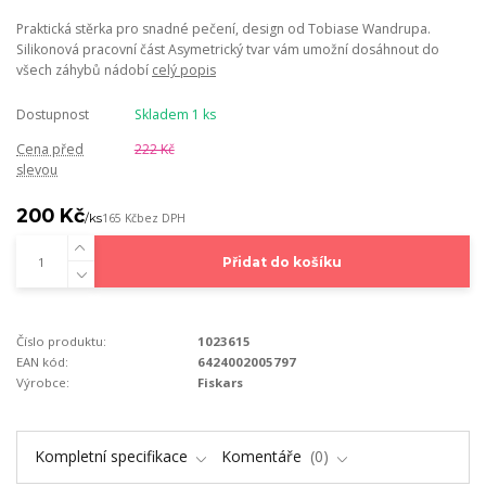
Praktická stěrka pro snadné pečení, design od Tobiase Wandrupa.
Silikonová pracovní část Asymetrický tvar vám umožní dosáhnout do
všech záhybů nádobí
celý popis
Dostupnost
Skladem 1 ks
Cena před
222 Kč
slevou
200 Kč
/
ks
165 Kč
bez DPH
Přidat do košíku
Číslo produktu:
1023615
EAN kód:
6424002005797
Výrobce:
Fiskars
Kompletní specifikace
Komentáře
0