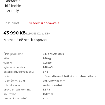
Dostupnost
skladem u dodavatele
43 990 Kč
/
ks
36 355 Kč
bez DPH
Momentálně není k dispozici
Číslo produktu:
0434715940000
váha:
166kg
výkon:
8,2 kW
vytápěný prostor:
148 m3
externí přívod vzduchu:
ano
palivo:
dřevo, dřevěná briketa, uhelná briketa
rozměry V / Š / H:
995/750/453mm
odvod spalin:
vrchní , zadní
provozní tah komína:
12 Pa
kouřovod:
150mm
terciální spalování:
ano