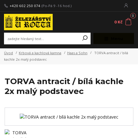
+420 602 250 074
(Po-Pá 9 -16 hod.)
0
0 Kč
Menu
Úvod
Krbová a kachlová kamna
Haas a Sohn
TORVA antracit / bílá
kachle 2x malý podstavec
TORVA antracit / bílá kachle
2x malý podstavec