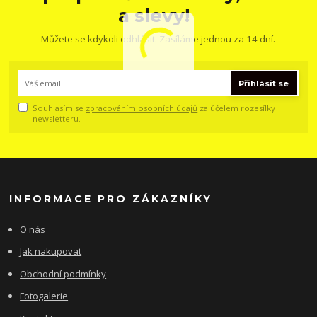
a slevy!
Můžete se kdykoli odhlásit. Zasíláme jednou za 14 dní.
Přihlásit se
Souhlasím se
zpracováním osobních údajů
za účelem rozesílky
newsletteru.
INFORMACE PRO ZÁKAZNÍKY
O nás
Jak nakupovat
Obchodní podmínky
Fotogalerie