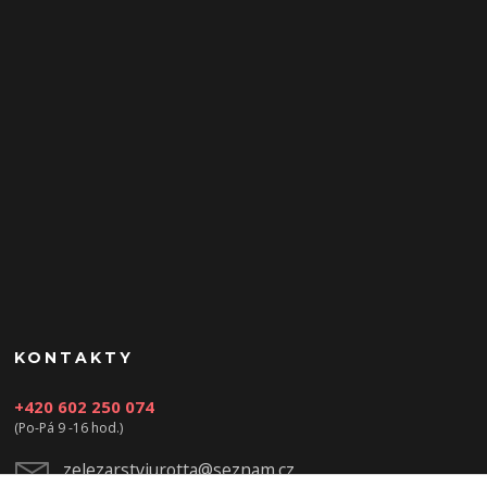
KONTAKTY
+420 602 250 074
(Po-Pá 9 -16 hod.)
zelezarstviurotta@seznam.cz