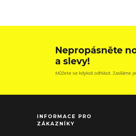
Nepropásněte no
a slevy!
Můžete se kdykoli odhlásit. Zasíláme j
INFORMACE PRO
ZÁKAZNÍKY