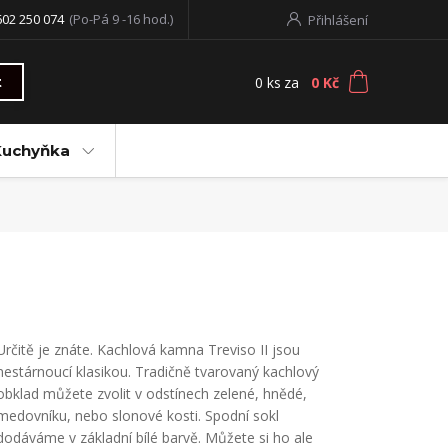
602 250 074
(Po-Pá 9 -16 hod.)
Přihlášení
0
ks
za
0 Kč
t
Kuchyňka
Určitě je znáte. Kachlová kamna Treviso II jsou
nestárnoucí klasikou. Tradičně tvarovaný kachlový
obklad můžete zvolit v odstínech zelené, hnědé,
medovníku, nebo slonové kosti. Spodní sokl
dodáváme v základní bílé barvě. Můžete si ho ale