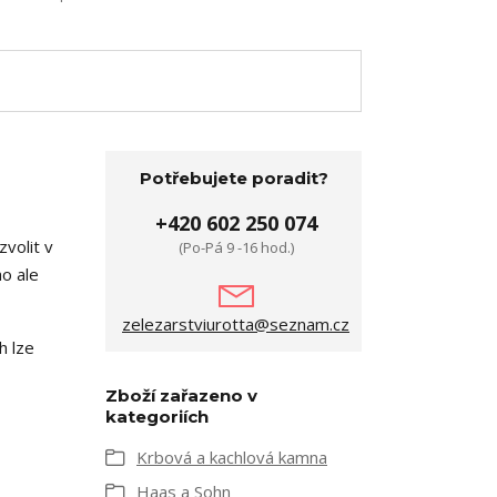
Potřebujete poradit?
+420 602 250 074
zvolit v
(Po-Pá 9 -16 hod.)
ho ale
zelezarstviurotta@seznam.cz
h lze
Zboží zařazeno v
kategoriích
Krbová a kachlová kamna
Haas a Sohn