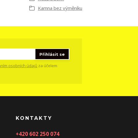
Kamna bez výměníku
Přihlásit se
ním osobních údajů
za účelem
KONTAKTY
+420 602 250 074