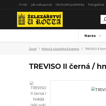
O nás
Jak nakupovat
Obchodní podmínky
Fotogalerie
Narex
Úvod
Krbová a kachlová kamna
TREVISO II čern
TREVISO II černá / hn