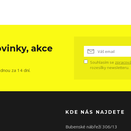
vinky, akce
Souhlasím se
zpracová
rozesílky newsletteru.
ednou za 14 dní.
KDE NÁS NAJDETE
Bubenské nábřeží 306/13