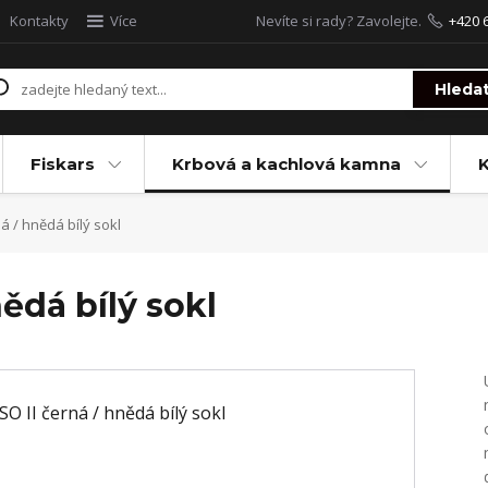
Kontakty
Více
Nevíte si rady? Zavolejte.
+420 
Hleda
Fiskars
Krbová a kachlová kamna
á / hnědá bílý sokl
ědá bílý sokl