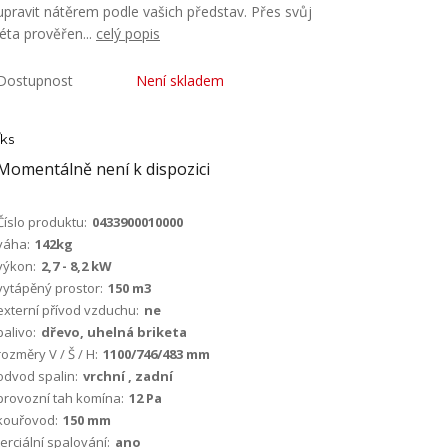
upravit nátěrem podle vašich představ. Přes svůj
léta prověřen...
celý popis
Dostupnost
Není skladem
ks
Momentálně není k dispozici
Číslo produktu:
0433900010000
váha:
142kg
výkon:
2,7 - 8,2 kW
vytápěný prostor:
150 m3
externí přívod vzduchu:
ne
palivo:
dřevo, uhelná briketa
rozměry V / Š / H:
1100/746/483 mm
odvod spalin:
vrchní , zadní
provozní tah komína:
12 Pa
kouřovod:
150 mm
terciální spalování:
ano