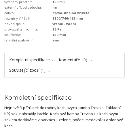
vytápěný prostor:
150 m3
externí přívod vzduchu:
ne
palivo:
dřevo, uhelná briketa
rozměry V / Š / H:
1100/746/483 mm
odvod spalin:
vrchní , zadní
provozní tah komína:
12 Pa
kouřovod:
150 mm
terciální spalování:
ano
Kompletní specifikace
Komentáře
0
Související zboží
1
Kompletní specifikace
Nejnovější přírůstek do rodiny kachlových kamen Treviso. Základní
bílý sokl nahradily kachle. Kachlová kamna Treviso II s kachlovým
soklem dodáváme v barvách – zelené, hnědé, medovníku a slonové
kosti.