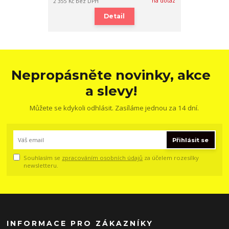
na dotaz
2 355 Kč
bez DPH
Detail
Nepropásněte novinky, akce
a slevy!
Můžete se kdykoli odhlásit. Zasíláme jednou za 14 dní.
Přihlásit se
Souhlasím se
zpracováním osobních údajů
za účelem rozesílky
newsletteru.
INFORMACE PRO ZÁKAZNÍKY