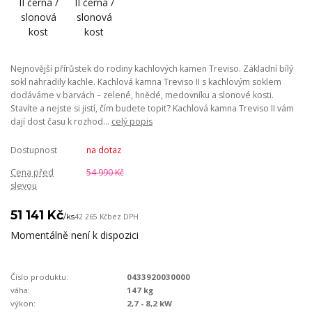
Nejnovější přírůstek do rodiny kachlových kamen Treviso. Základní bílý
sokl nahradily kachle. Kachlová kamna Treviso II s kachlovým soklem
dodáváme v barvách – zelené, hnědé, medovníku a slonové kosti.
Stavíte a nejste si jistí, čím budete topit? Kachlová kamna Treviso II vám
dají dost času k rozhod...
celý popis
Dostupnost
na dotaz
Cena před
54 990 Kč
slevou
51 141 Kč
/
ks
42 265 Kč
bez DPH
Momentálně není k dispozici
Číslo produktu:
0433920030000
váha:
147 kg
výkon:
2,7 - 8,2 kW