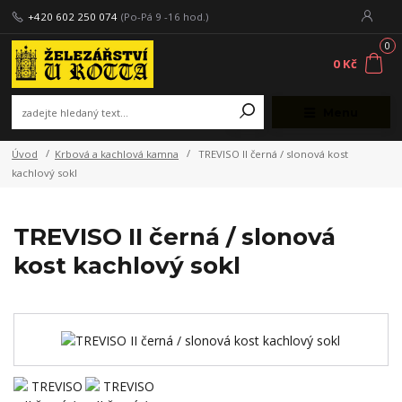
+420 602 250 074
(Po-Pá 9 -16 hod.)
0
0 Kč
Menu
Úvod
Krbová a kachlová kamna
TREVISO II černá / slonová kost
kachlový sokl
TREVISO II černá / slonová
kost kachlový sokl