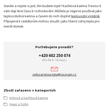
Stavíte a nejste si jistí, čím budete topit? Kachlová kamna Treviso II
vám dají dost času k rozhodování. Můžete je nejprve používat jako
teplovzdušná kamna a časem do nich doplnit
teplovodní výměník
.
Připojená k radiátorům mohou sloužit i jako hlavní zdroj tepla pro
menší domek.
Potřebujete poradit?
+420 602 250 074
(Po-Pá 9 -16 hod.)
zelezarstviurotta@seznam.cz
Zboží zařazeno v kategoriích
Krbová a kachlová kamna
Haas a Sohn