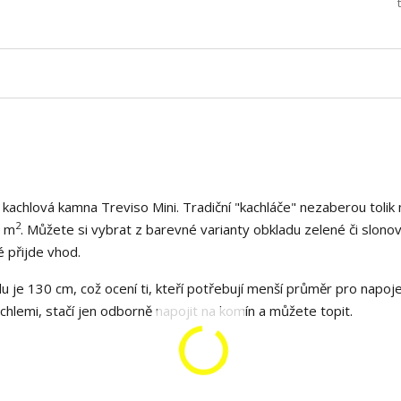
ká kachlová kamna Treviso Mini. Tradiční "kachláče" nezaberou tolik 
2
4 m
. Můžete si vybrat z barevné varianty obkladu zelené či slonov
 přijde vhod.
 je 130 cm, což ocení ti, kteří potřebují menší průměr pro napoj
lemi, stačí jen odborně napojit na komín a můžete topit.