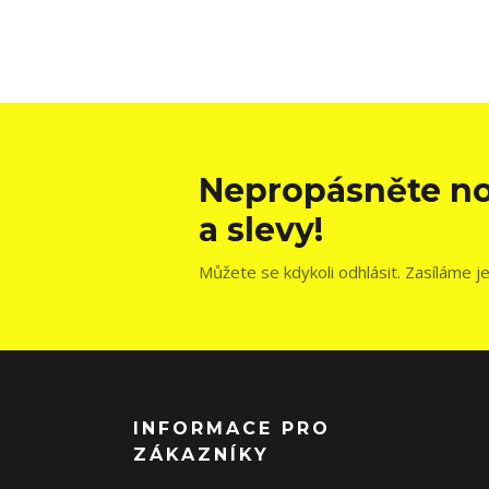
Nepropásněte no
a slevy!
Můžete se kdykoli odhlásit. Zasíláme j
INFORMACE PRO
ZÁKAZNÍKY