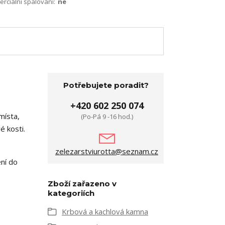
terciální spalování:
ne
Potřebujete poradit?
+420 602 250 074
místa,
(Po-Pá 9 -16 hod.)
é kosti.
zelezarstviurotta@seznam.cz
ení do
Zboží zařazeno v
kategoriích
Krbová a kachlová kamna