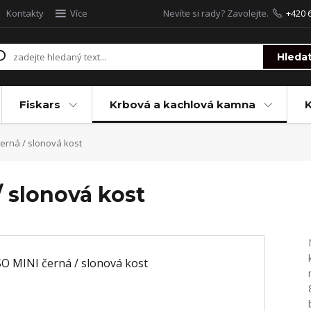
Kontakty
Více
Nevíte si rady? Zavolejte.
+420 
Hleda
Fiskars
Krbová a kachlová kamna
erná / slonová kost
 slonová kost