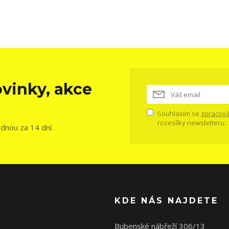
vinky, akce
Souhlasím se
zpracová
rozesílky newsletteru.
ednou za 14 dní.
KDE NÁS NAJDETE
Bubenské nábřeží 306/13