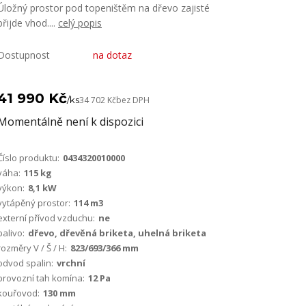
Úložný prostor pod topeništěm na dřevo zajisté
přijde vhod....
celý popis
Dostupnost
na dotaz
41 990 Kč
/
ks
34 702 Kč
bez DPH
Momentálně není k dispozici
Číslo produktu:
0434320010000
váha:
115 kg
výkon:
8,1 kW
vytápěný prostor:
114 m3
externí přívod vzduchu:
ne
palivo:
dřevo, dřevěná briketa, uhelná briketa
rozměry V / Š / H:
823/693/366 mm
odvod spalin:
vrchní
provozní tah komína:
12 Pa
kouřovod:
130 mm