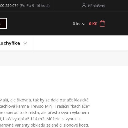
602 250 074
(Po-Pá 9 -16 hod.)
Přihlášení
0
ks
za
0 Kč
t
Kuchyňka
Malá, ale šikovná, tak by se dala označit klasická
kachlová kamna Treviso Mini. Tradiční "kachláče"
nezaberou tolik místa, ale přesto svým výkonem
8,1 kW vytopí až 114 m2. Můžete si vybrat z
barevné varianty obkladu zelené či slonové kosti.