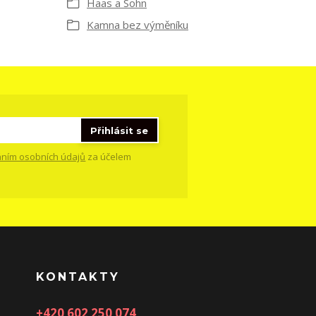
Haas a Sohn
Kamna bez výměníku
Přihlásit se
ním osobních údajů
za účelem
KONTAKTY
+420 602 250 074