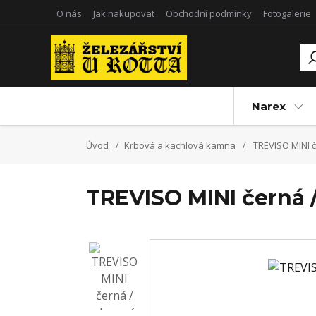
O nás
Jak nakupovat
Obchodní podmínky
Fotogalerie
Narex
Úvod
Krbová a kachlová kamna
TREVISO MINI č
TREVISO MINI černá /