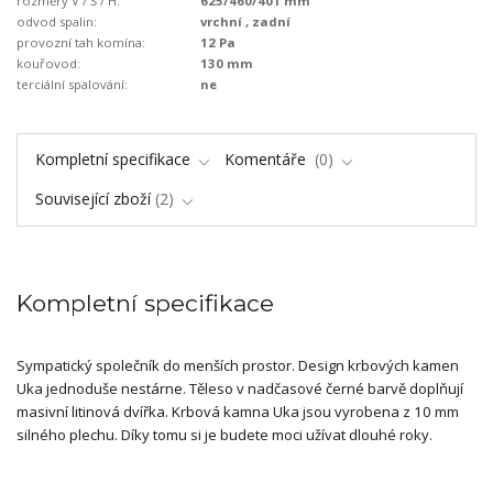
rozměry V / Š / H:
625/460/401 mm
odvod spalin:
vrchní , zadní
provozní tah komína:
12 Pa
kouřovod:
130 mm
terciální spalování:
ne
Kompletní specifikace
Komentáře
0
Související zboží
2
Kompletní specifikace
Sympatický společník do menších prostor. Design krbových kamen
Uka jednoduše nestárne. Těleso v nadčasové černé barvě doplňují
masivní litinová dvířka. Krbová kamna Uka jsou vyrobena z 10 mm
silného plechu. Díky tomu si je budete moci užívat dlouhé roky.