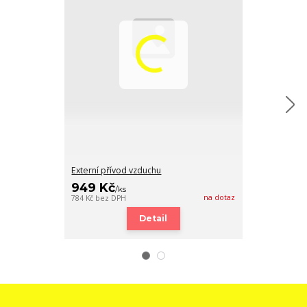
Externí přívod vzduchu
Redukce 130/
949 Kč
480 Kč
/
ks
/
ks
na dotaz
784 Kč
bez DPH
397 Kč
bez DPH
Detail