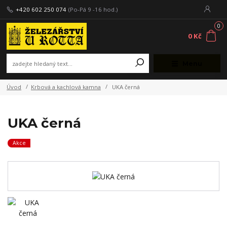
+420 602 250 074
(Po-Pá 9 -16 hod.)
0
0 Kč
Menu
Úvod
Krbová a kachlová kamna
UKA černá
UKA černá
Akce