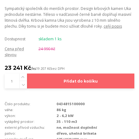
Sympatický společník do menších prostor. Design krbových kamen Uka
jednoduše nestárne. Těleso v nadčasové černé barvě doplňují masivní
litinová dvířka. Krbová kamna Uka jsou vyrobena z 10 mm silného
plechu. Díky tomu si je budete moci užívat dlouhé roky.
celý popis
Dostupnost
skladem 1 ks
Cena před
24 990 Kč
slevou
23 241 Kč
/
ks
19 207 Kč
bez DPH
Přidat do košíku
Číslo produktu:
0434815100000
váha:
86 kg
výkon:
2 - 6,2 kW
vytápěný prostor:
35 - 110 m3
externí přívod vzduchu:
ne, možnost doplnění
palivo:
dřevo, uhelná briketa