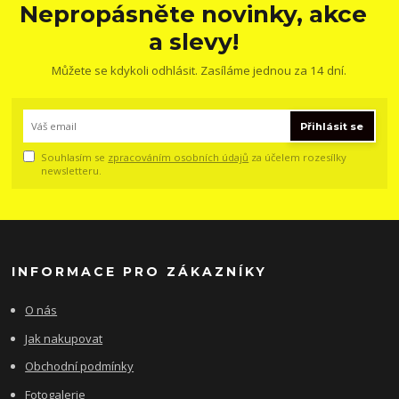
Nepropásněte novinky, akce
a slevy!
Můžete se kdykoli odhlásit. Zasíláme jednou za 14 dní.
Přihlásit se
Souhlasím se
zpracováním osobních údajů
za účelem rozesílky
newsletteru.
INFORMACE PRO ZÁKAZNÍKY
O nás
Jak nakupovat
Obchodní podmínky
Fotogalerie