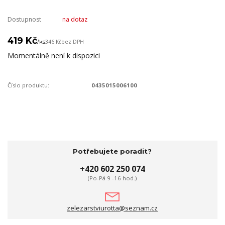
Dostupnost
na dotaz
419 Kč
/
ks
346 Kč
bez DPH
Momentálně není k dispozici
Číslo produktu:
0435015006100
Potřebujete poradit?
+420 602 250 074
(Po-Pá 9 -16 hod.)
zelezarstviurotta@seznam.cz