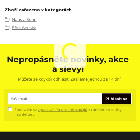
Zboží zařazeno v kategoriích
Haas a Sohn
Příslušenství
Nepropásněte novinky, akce
a slevy!
Můžete se kdykoli odhlásit. Zasíláme jednou za 14 dní.
Přihlásit se
Souhlasím se
zpracováním osobních údajů
za účelem rozesílky
newsletteru.