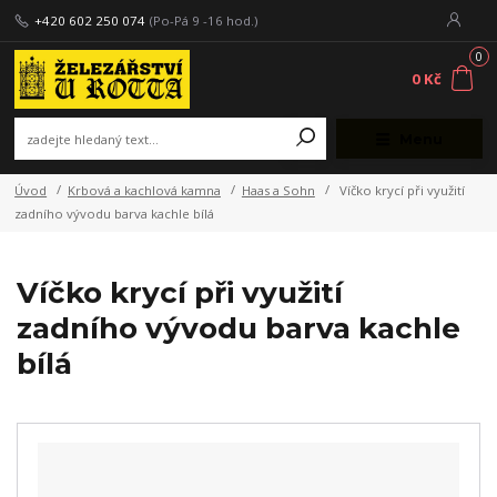
+420 602 250 074
(Po-Pá 9 -16 hod.)
0
0 Kč
Menu
Úvod
Krbová a kachlová kamna
Haas a Sohn
Víčko krycí při využití
zadního vývodu barva kachle bílá
Víčko krycí při využití
zadního vývodu barva kachle
bílá