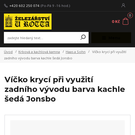
+420 602 250 074
(Po-Pá 9 -16 hod.)
0
0 Kč
Menu
Úvod
Krbová a kachlová kamna
Haas a Sohn
Víčko krycí při využití
zadního vývodu barva kachle šedá Jonsbo
Víčko krycí při využití
zadního vývodu barva kachle
šedá Jonsbo