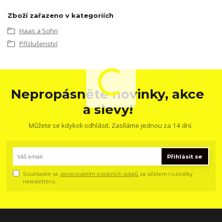
Zboží zařazeno v kategoriích
Haas a Sohn
Příslušenství
Nepropásněte novinky, akce
a slevy!
Můžete se kdykoli odhlásit. Zasíláme jednou za 14 dní.
Přihlásit se
Souhlasím se
zpracováním osobních údajů
za účelem rozesílky
newsletteru.