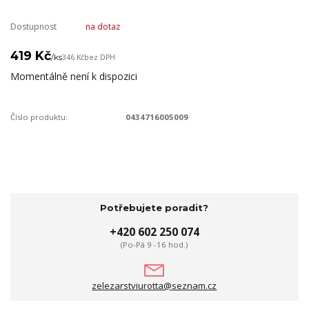
Dostupnost
na dotaz
419 Kč
/
ks
346 Kč
bez DPH
Momentálně není k dispozici
Číslo produktu:
0434716005009
Potřebujete poradit?
+420 602 250 074
(Po-Pá 9 -16 hod.)
zelezarstviurotta@seznam.cz