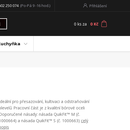
602 250 074
(Po-Pá 9 -16 hod.)
Přihlášení
0
ks
za
0 Kč
t
Kuchyňka
Ideální pro přesazování, kultivaci a odstraňování
plevelů Pracovní část je z kvalitní bórové oceli
Doporučené násady: násada QuikFit™ M (č.
1000664) a násada QuikFit™ S (č. 1000663)
celý
popis