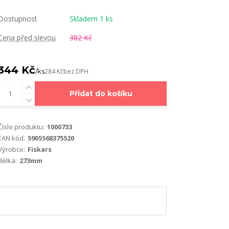
Dostupnost
Skladem 1 ks
Cena před slevou
382 Kč
344 Kč
/
ks
284 Kč
bez DPH
Přidat do košíku
Číslo produktu:
1000733
EAN kód:
5905568375520
Výrobce:
Fiskars
délka:
273mm