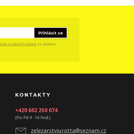
Přihlásit se
ním osobních údajů
za účelem
KONTAKTY
+420 602 250 074
(Po-Pá 9 -16 hod.)
zelezarstviurotta@seznam.cz