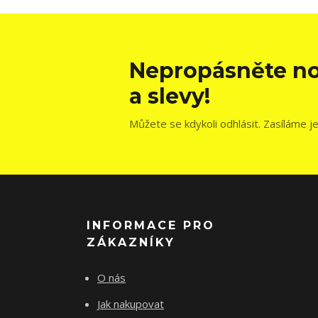
Nepropásněte no
a slevy!
Můžete se kdykoli odhlásit. Zasíláme j
INFORMACE PRO
ZÁKAZNÍKY
O nás
Jak nakupovat