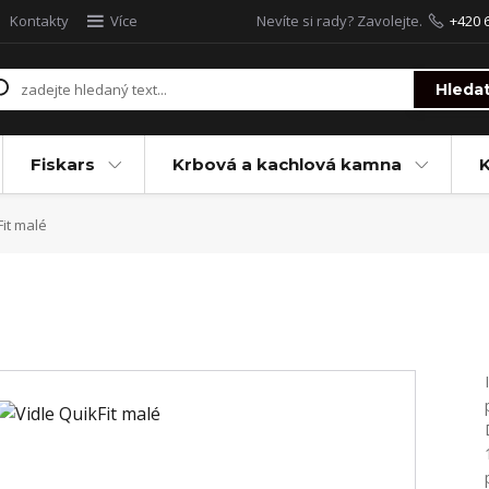
Kontakty
Více
Nevíte si rady? Zavolejte.
+420 
Hleda
Fiskars
Krbová a kachlová kamna
Fit malé