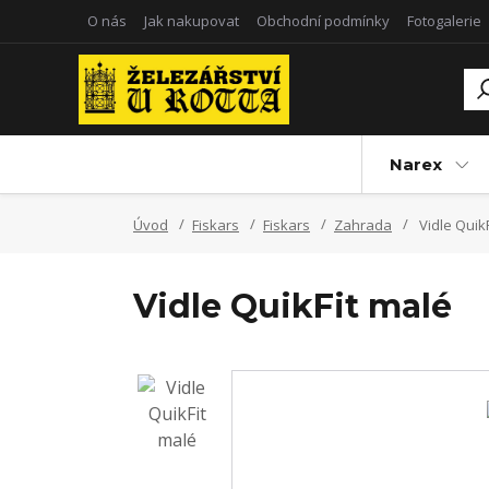
O nás
Jak nakupovat
Obchodní podmínky
Fotogalerie
Narex
Úvod
Fiskars
Fiskars
Zahrada
Vidle Quik
Vidle QuikFit malé