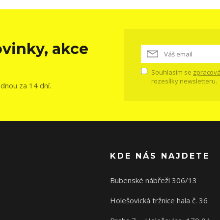
vinky, akce
Souhlasím se
zpracová
rozesílky newsletteru.
ednou za 14 dní.
KDE NÁS NAJDETE
Bubenské nábřeží 306/13
Holešovická tržnice hala č. 36