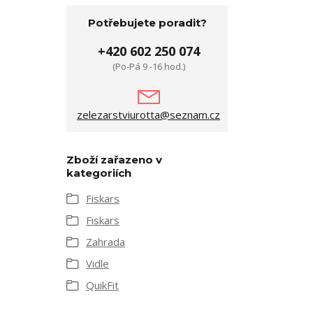
Potřebujete poradit?
+420 602 250 074
(Po-Pá 9 -16 hod.)
zelezarstviurotta@seznam.cz
Zboží zařazeno v
kategoriích
Fiskars
Fiskars
Zahrada
Vidle
QuikFit