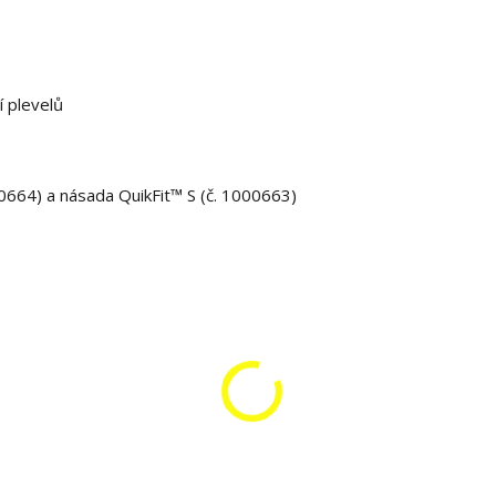
í plevelů
664) a násada QuikFit™ S (č. 1000663)