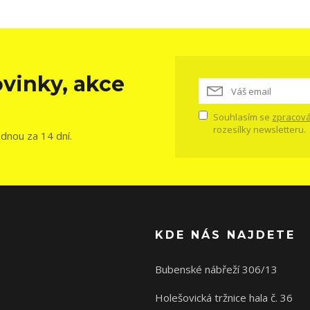
vinky, akce
Souhlasím se
zpracová
rozesílky newsletteru.
ednou za 14 dní.
KDE NÁS NAJDETE
Bubenské nábřeží 306/13
Holešovická tržnice hala č. 36