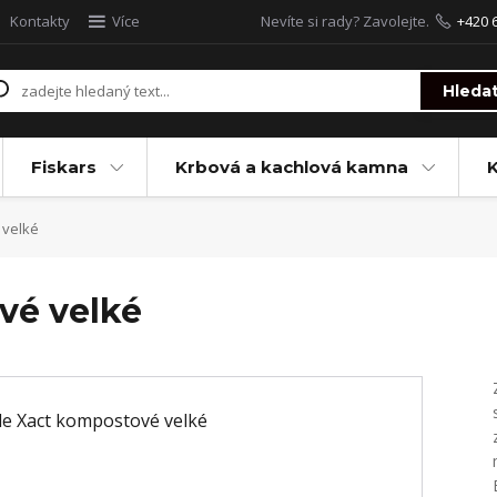
Kontakty
Více
Nevíte si rady? Zavolejte.
+420 
Hleda
Fiskars
Krbová a kachlová kamna
 velké
vé velké