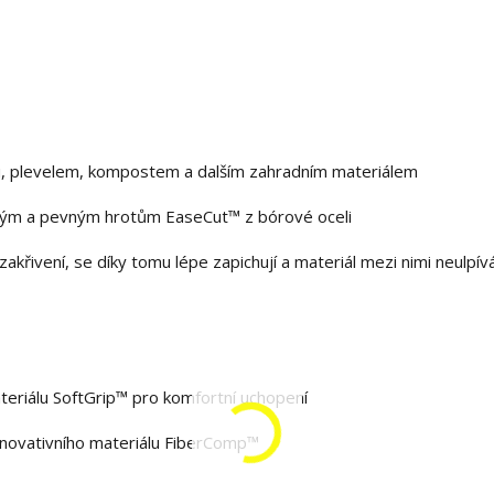
ou, plevelem, kompostem a dalším zahradním materiálem
ehkým a pevným hrotům EaseCut™ z bórové oceli
akřivení, se díky tomu lépe zapichují a materiál mezi nimi neulpív
materiálu SoftGrip™ pro komfortní uchopení
 inovativního materiálu FiberComp™