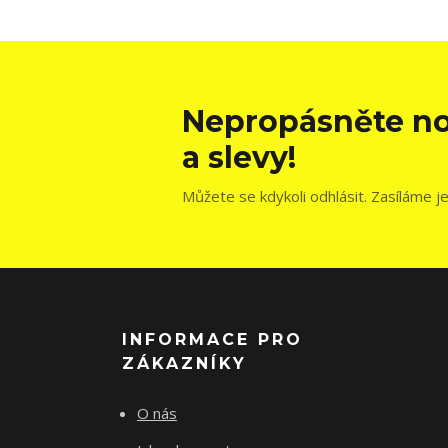
Nepropásněte no
a slevy!
Můžete se kdykoli odhlásit. Zasíláme j
INFORMACE PRO
ZÁKAZNÍKY
O nás