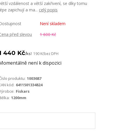
větší vzdálenost a větší zakřivení, se díky tomu
lépe zapichují a ma...
celý popis
Dostupnost
Není skladem
Cena před slevou
1 600 Kč
1 440 Kč
/
ks
1 190 Kč
bez DPH
Momentálně není k dispozici
Číslo produktu:
1003687
EAN kód:
6411501334824
Výrobce:
Fiskars
délka:
1200mm