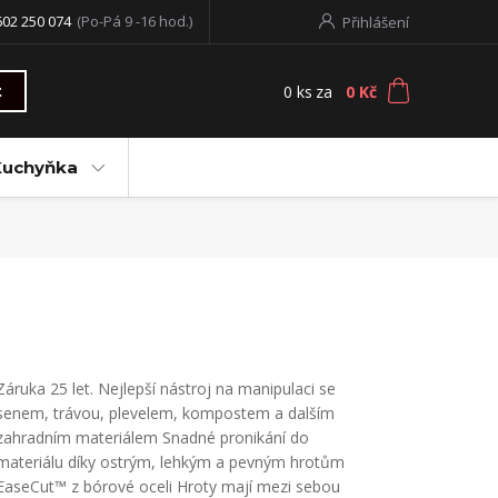
602 250 074
(Po-Pá 9 -16 hod.)
Přihlášení
0
ks
za
0 Kč
t
Kuchyňka
Záruka 25 let. Nejlepší nástroj na manipulaci se
senem, trávou, plevelem, kompostem a dalším
zahradním materiálem Snadné pronikání do
materiálu díky ostrým, lehkým a pevným hrotům
EaseCut™ z bórové oceli Hroty mají mezi sebou