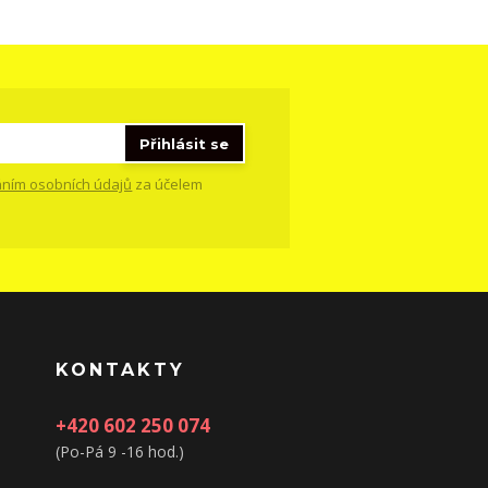
Přihlásit se
ním osobních údajů
za účelem
KONTAKTY
+420 602 250 074
(Po-Pá 9 -16 hod.)