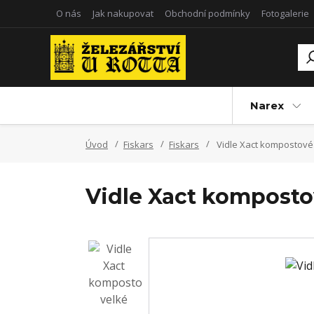
O nás
Jak nakupovat
Obchodní podmínky
Fotogalerie
Narex
Úvod
Fiskars
Fiskars
Vidle Xact kompostové
Vidle Xact komposto