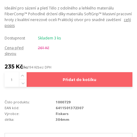
Ideální pro sázení a pletí Tělo z odolného a lehkého materiálu
FiberComp™ Pohodlné držení díky materiálu SoftGrip™ Masivní pracovní
hroty z kvalitní nerezové oceli Praktický otvor pro snadné zavěšení
celý
popis
Dostupnost
Skladem 3 ks
Cena před
261 Kč
slevou
235 Kč
/
ks
194 Kč
bez DPH
Přidat do košíku
Číslo produktu:
1000729
EAN kód:
6411501372307
Výrobce:
Fiskars
délka:
304mm