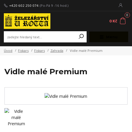
+420 602 250 074
(Po-Pá 9 -16 hod.)
0
0 Kč
Menu
Úvod
Fiskars
Fiskars
Zahrada
Vidle malé Premium
Vidle malé Premium