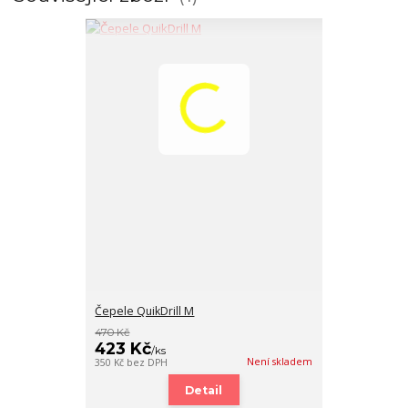
Čepele QuikDrill M
470 Kč
423 Kč
/
ks
Není skladem
350 Kč
bez DPH
Detail