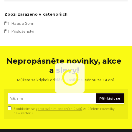
Zboží zařazeno v kategoriích
Haas a Sohn
Příslušenství
Nepropásněte novinky, akce
a slevy!
Můžete se kdykoli odhlásit. Zasíláme jednou za 14 dní.
Přihlásit se
Souhlasím se
zpracováním osobních údajů
za účelem rozesílky
newsletteru.