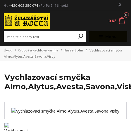
+420 602 250 074
(Po-Pá 9 -16 hod.)
0
0 Kč
Menu
Úvod
Krbová a kachlová kamna
Haas a Sohn
Vychlazovací smyčka
Almo,Alytus,Avesta,Savona,Visby
Vychlazovací smyčka
Almo,Alytus,Avesta,Savona,Vis