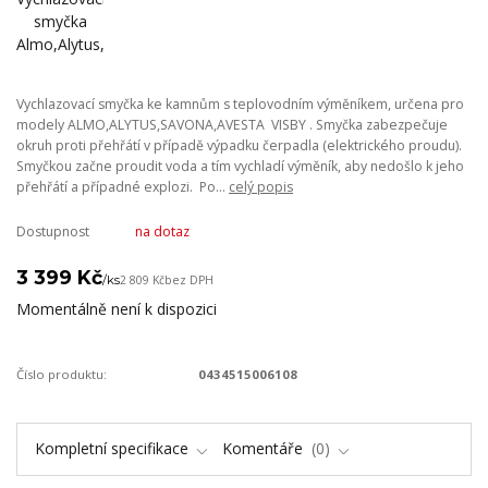
Vychlazovací smyčka ke kamnům s teplovodním výměníkem, určena pro
modely ALMO,ALYTUS,SAVONA,AVESTA VISBY . Smyčka zabezpečuje
okruh proti přehřátí v případě výpadku čerpadla (elektrického proudu).
Smyčkou začne proudit voda a tím vychladí výměník, aby nedošlo k jeho
přehřátí a případné explozi. Po...
celý popis
Dostupnost
na dotaz
3 399 Kč
/
ks
2 809 Kč
bez DPH
Momentálně není k dispozici
Číslo produktu:
0434515006108
Kompletní specifikace
Komentáře
0