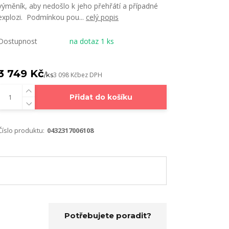
výměník, aby nedošlo k jeho přehřátí a případné
explozi. Podmínkou pou...
celý popis
Dostupnost
na dotaz 1 ks
3 749 Kč
/
ks
3 098 Kč
bez DPH
Přidat do košíku
Číslo produktu:
0432317006108
Potřebujete poradit?