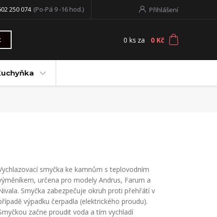
602 250 074
(Po-Pá 9 -16 hod.)
Přihlášení
0
ks
za
0 Kč
t
Kuchyňka
Vychlazovací smyčka ke kamnům s teplovodním
výměníkem, určena pro modely Andrus, Farum a
Nivala. Smyčka zabezpečuje okruh proti přehřátí v
případě výpadku čerpadla (elektrického proudu).
Smyčkou začne proudit voda a tím vychladí