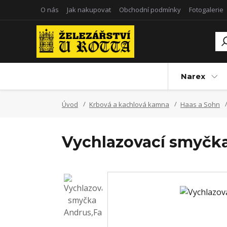
O nás
Jak nakupovat
Obchodní podmínky
Fotogalerie
Narex
Úvod
Krbová a kachlová kamna
Haas a Sohn
Vychlazovací smyčka