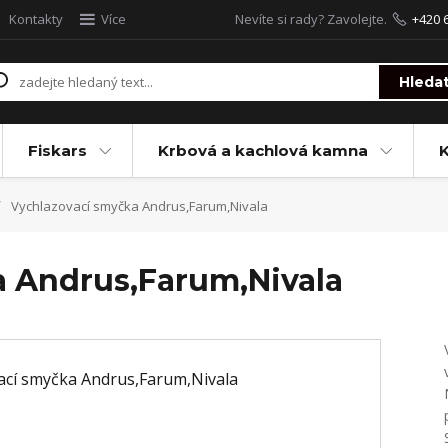
Kontakty
Více
Nevíte si rady? Zavolejte.
+420 
Hleda
Fiskars
Krbová a kachlová kamna
Vychlazovací smyčka Andrus,Farum,Nivala
 Andrus,Farum,Nivala