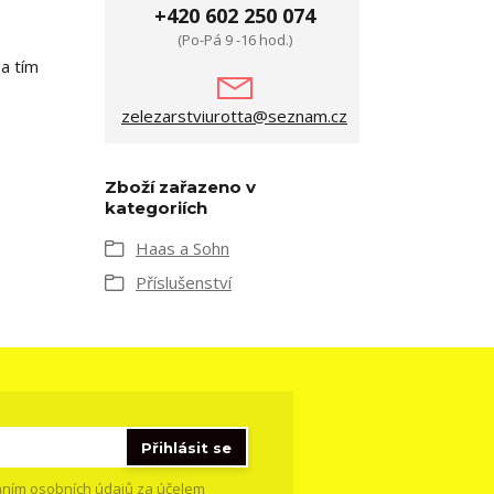
+420 602 250 074
(Po-Pá 9 -16 hod.)
a tím
zelezarstviurotta@seznam.cz
Zboží zařazeno v
kategoriích
Haas a Sohn
Příslušenství
Přihlásit se
ním osobních údajů
za účelem