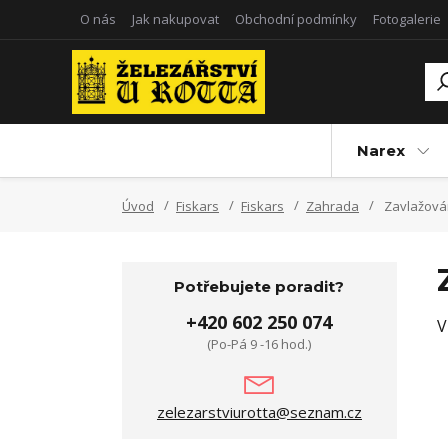
O nás
Jak nakupovat
Obchodní podmínky
Fotogalerie
Narex
Úvod
Fiskars
Fiskars
Zahrada
Zavlažován
Potřebujete poradit?
+420 602 250 074
V
(Po-Pá 9 -16 hod.)
zelezarstviurotta@seznam.cz