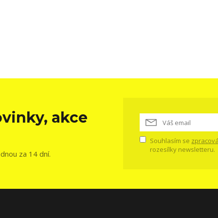
vinky, akce
Souhlasím se
zpracová
rozesílky newsletteru.
ednou za 14 dní.