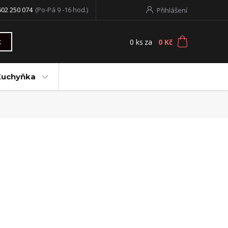
602 250 074
(Po-Pá 9 -16 hod.)
Přihlášení
0
ks
za
0 Kč
t
Kuchyňka