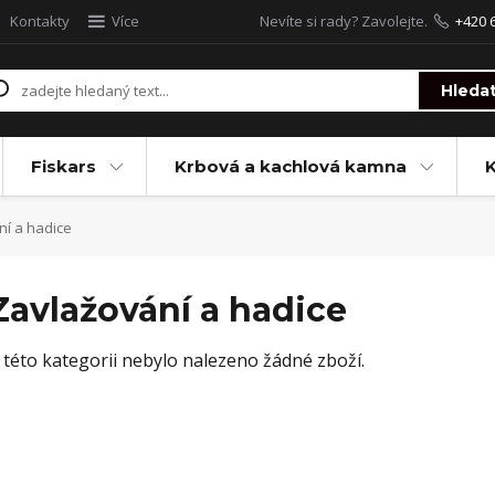
Kontakty
Více
Nevíte si rady? Zavolejte.
+420 
Hleda
Fiskars
Krbová a kachlová kamna
í a hadice
Zavlažování a hadice
 této kategorii nebylo nalezeno žádné zboží.