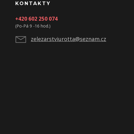
KONTAKTY
+420 602 250 074
(Po-Pá 9 -16 hod.)
zelezarstviurotta@seznam.cz