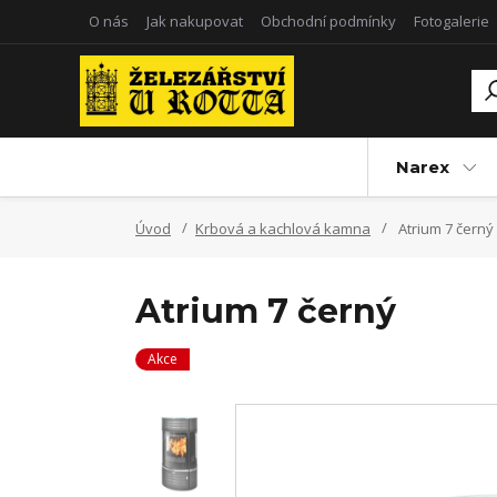
O nás
Jak nakupovat
Obchodní podmínky
Fotogalerie
Narex
Úvod
Krbová a kachlová kamna
Atrium 7 černý
Atrium 7 černý
Akce