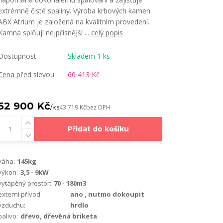
extrémně čisté spaliny. Výroba krbových kamen
ABX Atrium je založená na kvalitním provedení.
Kamna splňují nejpřísnější ...
celý popis
Dostupnost
Skladem 1 ks
Cena před slevou
60 413 Kč
52 900 Kč
/
ks
43 719 Kč
bez DPH
Přidat do košíku
váha:
145kg
výkon:
3,5 - 9kW
vytápěný prostor:
70 - 180m3
externí přívod
ano , nutmo dokoupit
vzduchu:
hrdlo
palivo:
dřevo, dřevěná briketa