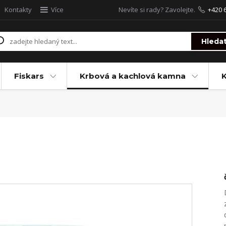
Kontakty
Více
Nevíte si rady? Zavolejte.
+420 
Hleda
Fiskars
Krbová a kachlová kamna