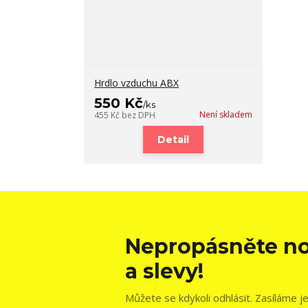
Hrdlo vzduchu ABX
550 Kč
/
ks
Není skladem
455 Kč
bez DPH
Detail
Nepropásněte no
a slevy!
Můžete se kdykoli odhlásit. Zasíláme j