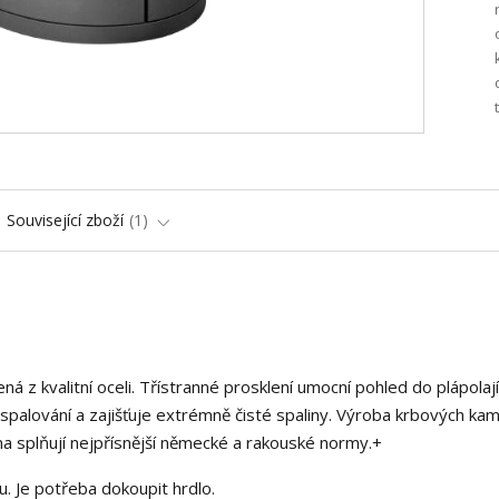
Související zboží
1
ná z kvalitní oceli. Třístranné prosklení umocní pohled do plápolaj
alování a zajišťuje extrémně čisté spaliny. Výroba krbových ka
na splňují nejpřísnější německé a rakouské normy.+
 Je potřeba dokoupit hrdlo.