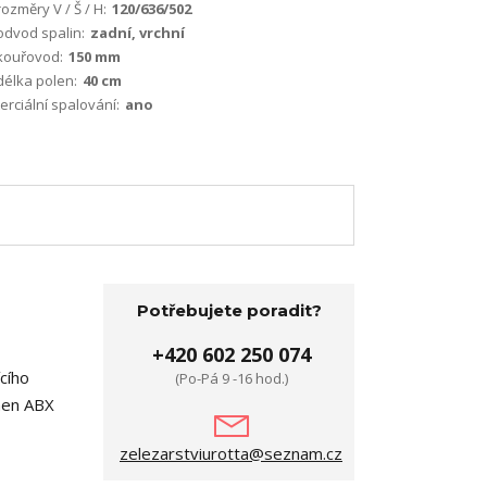
rozměry V / Š / H:
120/636/502
odvod spalin:
zadní, vrchní
kouřovod:
150 mm
délka polen:
40 cm
terciální spalování:
ano
Potřebujete poradit?
+420 602 250 074
ícího
(Po-Pá 9 -16 hod.)
men ABX
zelezarstviurotta@seznam.cz