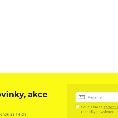
vinky, akce
Souhlasím se
zpracová
rozesílky newsletteru.
ednou za 14 dní.