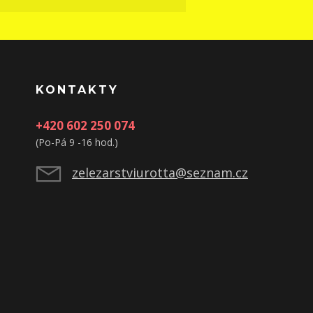
KONTAKTY
+420 602 250 074
(Po-Pá 9 -16 hod.)
zelezarstviurotta@seznam.cz