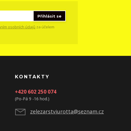
Přihlásit se
ním osobních údajů
za účelem
KONTAKTY
+420 602 250 074
(Po-Pá 9 -16 hod.)
zelezarstviurotta@seznam.cz