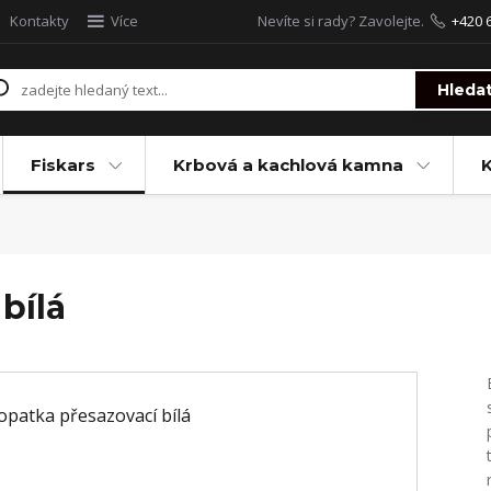
Kontakty
Více
Nevíte si rady? Zavolejte.
+420 
Hleda
Fiskars
Krbová a kachlová kamna
bílá