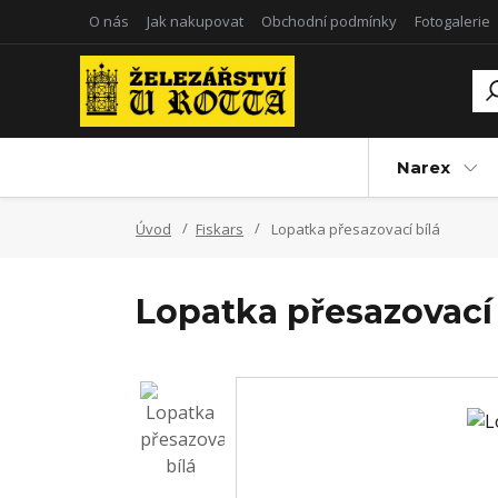
O nás
Jak nakupovat
Obchodní podmínky
Fotogalerie
Narex
Úvod
Fiskars
Lopatka přesazovací bílá
Lopatka přesazovací 