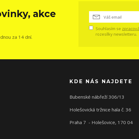
vinky, akce
Souhlasím se
zpracová
rozesílky newsletteru.
ednou za 14 dní.
KDE NÁS NAJDETE
Bubenské nábřeží 306/13
Holešovická tržnice hala č. 36
Praha 7 - Holešovice, 170 04