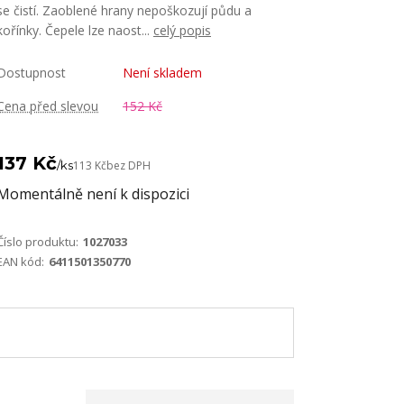
se čistí. Zaoblené hrany nepoškozují půdu a
kořínky. Čepele lze naost...
celý popis
Dostupnost
Není skladem
Cena před slevou
152 Kč
137 Kč
/
ks
113 Kč
bez DPH
Momentálně není k dispozici
Číslo produktu:
1027033
EAN kód:
6411501350770