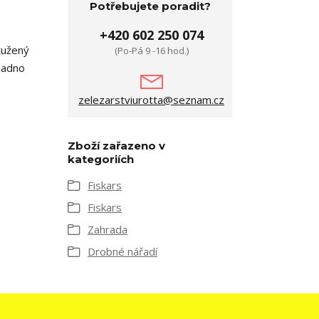
Potřebujete poradit?
+420 602 250 074
tužený
(Po-Pá 9 -16 hod.)
nadno
zelezarstviurotta@seznam.cz
Zboží zařazeno v
kategoriích
Fiskars
Fiskars
Zahrada
Drobné nářadí