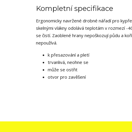
Kompletní specifikace
Ergonomicky navržené drobné nářadí pro kypřen
skelnými vlákny odolává teplotám v rozmezí -40
se čistí. Zaoblené hrany nepoškozují půdu a koř
nepoužívá.
k přesazování a pletí
trvanlivá, neohne se
může se ostřit
otvor pro zavěšení