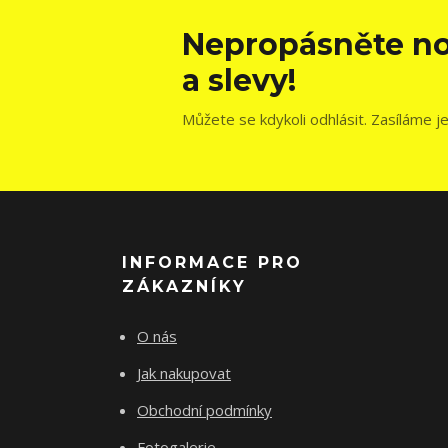
Nepropásněte no
a slevy!
Můžete se kdykoli odhlásit. Zasíláme j
INFORMACE PRO
ZÁKAZNÍKY
O nás
Jak nakupovat
Obchodní podmínky
Fotogalerie