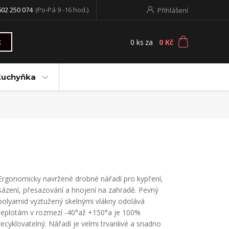
602 250 074
(Po-Pá 9 -16 hod.)
Přihlášení
0
ks
za
0 Kč
t
Kuchyňka
Ergonomicky navržené drobné nářadí pro kypření,
sázení, přesazování a hnojení na zahradě. Pevný
polyamid vyztužený skelnými vlákny odolává
teplotám v rozmezí -40°až +150°a je 100%
recyklovatelný. Nářadí je velmi trvanlivé a snadno