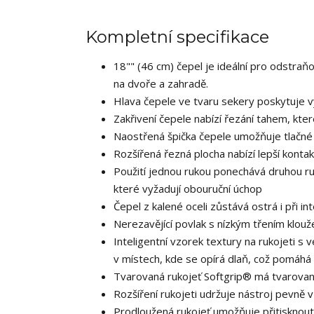
Kompletní specifikace
18"" (46 cm) čepel je ideální pro odstraň
na dvoře a zahradě.
Hlava čepele ve tvaru sekery poskytuje v
Zakřivení čepele nabízí řezání tahem, kte
Naostřená špička čepele umožňuje tlačné 
Rozšířená řezná plocha nabízí lepší kontakt
Použití jednou rukou ponechává druhou ruk
které vyžadují obouruční úchop
Čepel z kalené oceli zůstává ostrá i při in
Nerezavějící povlak s nízkým třením klouže
Inteligentní vzorek textury na rukojeti s 
v místech, kde se opírá dlaň, což pomáhá
Tvarovaná rukojeť Softgrip® má tvarovaný
Rozšíření rukojeti udržuje nástroj pevně v 
Prodloužená rukojeť umožňuje přitisknout 