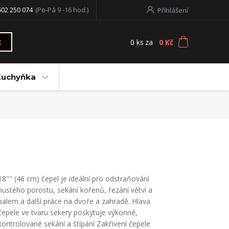
602 250 074
(Po-Pá 9 -16 hod.)
Přihlášení
0
ks
za
0 Kč
t
Kuchyňka
18"" (46 cm) čepel je ideální pro odstraňování
hustého porostu, sekání kořenů, řezání větví a
palem a další práce na dvoře a zahradě. Hlava
čepele ve tvaru sekery poskytuje výkonné,
kontrolované sekání a štípání Zakřivení čepele