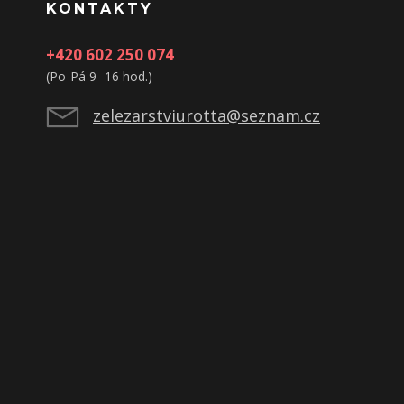
KONTAKTY
+420 602 250 074
(Po-Pá 9 -16 hod.)
zelezarstviurotta@seznam.cz