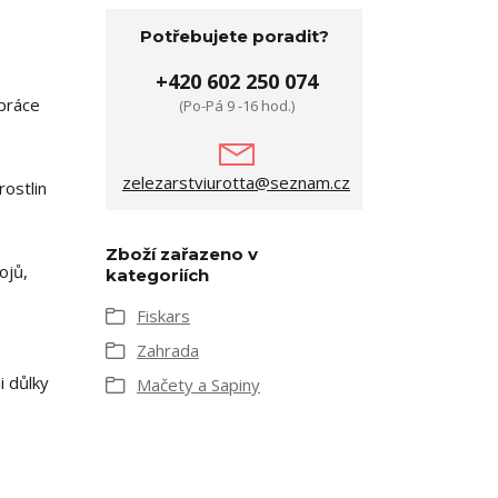
Potřebujete poradit?
+420 602 250 074
 práce
(Po-Pá 9 -16 hod.)
zelezarstviurotta@seznam.cz
rostlin
Zboží zařazeno v
ojů,
kategoriích
Fiskars
Zahrada
i důlky
Mačety a Sapiny