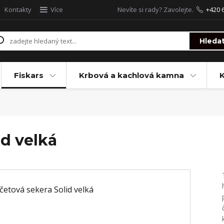
Kontakty
Více
Nevíte si rady? Zavolejte.
+420 
Hleda
Fiskars
Krbová a kachlová kamna
d velká