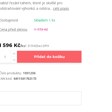
nabízí řezání tahem, které je skvělé pro
odstraňování výhonků a odstra...
celý popis
Dostupnost
Skladem 1 ks
Cena před slevou
1 773 Kč
1 596 Kč
/
ks
1 319 Kč
bez DPH
Přidat do košíku
Číslo produktu:
1051236
EAN kód:
6411501702173