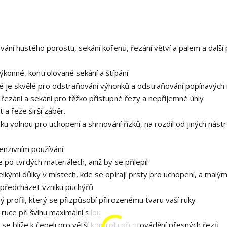
ování hustého porostu, sekání kořenů, řezání větví a palem a další
ýkonné, kontrolované sekání a štípání
ré je skvělé pro odstraňování výhonků a odstraňování popínavých 
řezání a sekání pro těžko přístupné řezy a nepříjemné úhly
 a řeže širší záběr.
u volnou pro uchopení a shrnování řízků, na rozdíl od jiných nástr
tenzivním používání
 po tvrdých materiálech, aniž by se přilepil
velkými důlky v místech, kde se opírají prsty pro uchopení, a malým
 předcházet vzniku puchýřů
 profil, který se přizpůsobí přirozenému tvaru vaší ruky
ruce při švihu maximální silou
se blíže k čepeli pro větší kontrolu při provádění přesných řezů