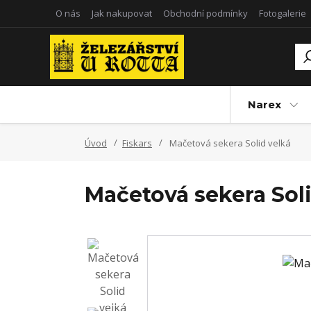
O nás
Jak nakupovat
Obchodní podmínky
Fotogalerie
Narex
Úvod
Fiskars
Mačetová sekera Solid velká
Mačetová sekera Soli