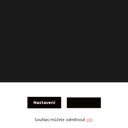
Vytvořeno na
Eshop-rychle.cz
Nastavení
Souhlasím
Souhlas můžete odmítnout
zde
.