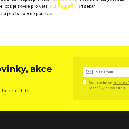
 což je skvělé pro větší sílu a kontrolu při sekání
anu pro bezpečné používání
vinky, akce
Souhlasím se
zpracová
rozesílky newsletteru.
ednou za 14 dní.