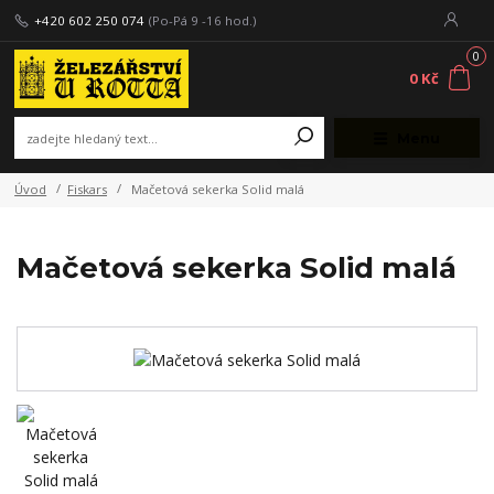
+420 602 250 074
(Po-Pá 9 -16 hod.)
0
0 Kč
Menu
Úvod
Fiskars
Mačetová sekerka Solid malá
Mačetová sekerka Solid malá