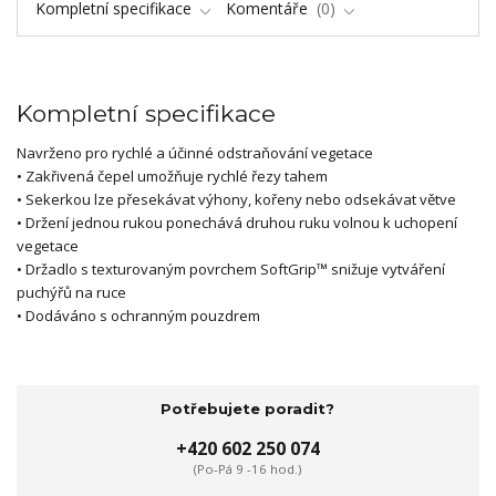
Kompletní specifikace
Komentáře
0
Kompletní specifikace
Navrženo pro rychlé a účinné odstraňování vegetace
• Zakřivená čepel umožňuje rychlé řezy tahem
• Sekerkou lze přesekávat výhony, kořeny nebo odsekávat větve
• Držení jednou rukou ponechává druhou ruku volnou k uchopení
vegetace
• Držadlo s texturovaným povrchem SoftGrip™ snižuje vytváření
puchýřů na ruce
• Dodáváno s ochranným pouzdrem
Potřebujete poradit?
+420 602 250 074
(Po-Pá 9 -16 hod.)