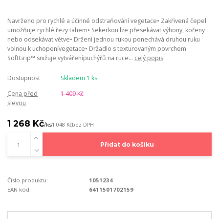
Navrženo pro rychlé a účinné odstraňování vegetace• Zakřivená čepel
umožňuje rychlé řezy tahem• Sekerkou lze přesekávat výhony, kořeny
nebo odsekávat větve• Držení jednou rukou ponechává druhou ruku
volnou k uchopenívegetace• Držadlo s texturovaným povrchem
SoftGrip™ snižuje vytvářenípuchýřů na ruce...
celý popis
Dostupnost
Skladem 1 ks
Cena před
1 409 Kč
slevou
1 268 Kč
/
ks
1 048 Kč
bez DPH
Přidat do košíku
Číslo produktu:
1051234
EAN kód:
6411501702159