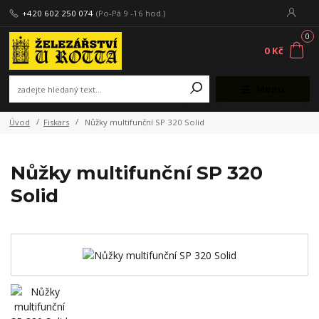
+420 602 250 074
(Po-Pá 9 -16 hod.)
0
0 Kč
Menu
Úvod
Fiskars
Nůžky multifunční SP 320 Solid
Nůžky multifunční SP 320
Solid