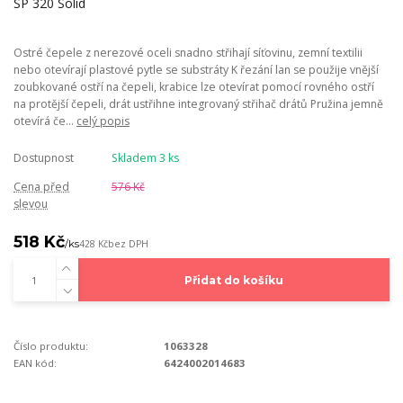
Ostré čepele z nerezové oceli snadno střihají síťovinu, zemní textilii
nebo otevírají plastové pytle se substráty K řezání lan se použije vnější
zoubkované ostří na čepeli, krabice lze otevírat pomocí rovného ostří
na protější čepeli, drát ustřihne integrovaný střihač drátů Pružina jemně
otevírá če...
celý popis
Dostupnost
Skladem 3 ks
Cena před
576 Kč
slevou
518 Kč
/
ks
428 Kč
bez DPH
Přidat do košíku
Číslo produktu:
1063328
EAN kód:
6424002014683