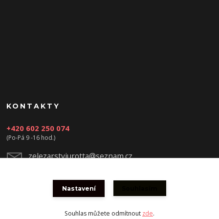
KONTAKTY
+420 602 250 074
(Po-Pá 9 -16 hod.)
zelezarstviurotta@seznam.cz
Nastavení
Souhlasím
Souhlas můžete odmítnout
zde
.
Vytvořeno na
Eshop-rychle.cz