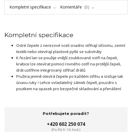
Kompletní specifikace
Komentáře
0
Kompletní specifikace
Ostré čepele z nerezové oceli snadno střihají síťovinu, zemní
textilii nebo otevírají plastové pytle se substráty
K řezání lan se použije vnější zoubkované ostří na čepeli,
krabice lze otevírat pomocí rovného ostří na protější čepeli,
drát ustřihne integrovaný střihač drátů
Pružina jemně otevírá čepele po každém střihu a snižuje tak
únavu ruky • Lehce ovladatelný zámek čepelí, pouzdro s
poutkem na opasek pro bezpečné skladování a přenášení
Potřebujete poradit?
+420 602 250 074
(Po-Pá 9 -16 hod.)