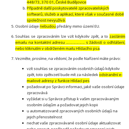
448/73, 370 01, České Budějovice
Případně další poskytovatelé zpracovatelských
softwarů, služeb a aplikací, které však v současné době
společnost nevyužívá.
Osobní údaje
nebudou
předány mimo území EU.
Souhlas se zpracováním lze vzít kdykoliv zpět, a to
zasláním
emailu na kontaktní adresu ..……………. s žádostí o odhlášení,
nebo kliknutím v obdrženém mailu Hlídacího psa
.
Vezměte, prosíme, na vědomí, že podle Nařízení máte právo:
vzít souhlas se zpracováním osobních údajů kdykoliv
zpět, toto zpětvzetí bude mít za následek
odstranění e-
mailové adresy z funkce Hlídací pes
požadovat po Správci informaci, jaké vaše osobní údaje
zpracovává
vyžádat si u Správce přístup k vašim zpracovávaným
osobním údajům a požadovat jejich kopii
u automatizovaně zpracovaných osobních údajů na
jejich přenositelnost
nechat vaše zpracovávané osobní údaje aktualizovat