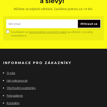
a slevy!
Můžete se kdykoli odhlásit. Zasíláme jednou za 14 dní.
Přihlásit se
Souhlasím se
zpracováním osobních údajů
za účelem rozesílky
newsletteru.
INFORMACE PRO ZÁKAZNÍKY
O nás
Jak nakupovat
Obchodní podmínky
Fotogalerie
Kontakty