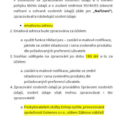
v souvislosti se zpracováním osobních údajů a o volném
pohybu těchto údajů a o zrušení směrnice 95/46/ES (obecné
nařízení o ochraně osobních údajů) (dále jen
„Nařízení“
),
zpracovával/a následující osobní údaje:
emailovou adresu
Emailová adresa bude zpracována za účelem:
využití funkce Hlídací pes – zaslání e-mailové notifikace,
jakmile se změní skladovost / cena zvoleného produktu
dle požadovaných preferencí uživatele
Souhlas udělujete na zpracování po dobu
180 dní
a to za
účelem:
zaslání e-mailové notifikace, jakmile se změní
skladovost / cena zvoleného produktu dle
požadovaných preferencí uživatele.
Zpracování osobních údajů je prováděno Správcem osobních
údajů, osobní údaje však mohou zpracovávat i tito
zpracovatelé:
Poskytovatelem služby Eshop-rychle, provozované
společností Golemos s.r.o., sídlem Zátkovo nábřeží