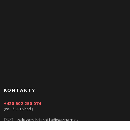
KONTAKTY
+420 602 250 074
(Po-Pá 9 -16 hod.)
zelezarstviurotta@seznam.cz