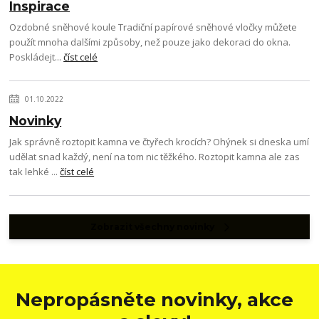
Inspirace
Ozdobné sněhové koule Tradiční papírové sněhové vločky můžete
použít mnoha dalšími způsoby, než pouze jako dekoraci do okna.
Poskládejt...
číst celé
01.10.2022
Novinky
Jak správně roztopit kamna ve čtyřech krocích? Ohýnek si dneska umí
udělat snad každý, není na tom nic těžkého. Roztopit kamna ale zas
tak lehké ...
číst celé
Zobrazit všechny novinky
Nepropásněte novinky, akce