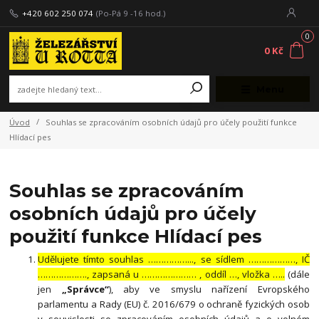
+420 602 250 074
(Po-Pá 9 -16 hod.)
0
0 Kč
Menu
Úvod
Souhlas se zpracováním osobních údajů pro účely použití funkce
Hlídací pes
Souhlas se zpracováním
osobních údajů pro účely
použití funkce Hlídací pes
Udělujete tímto souhlas ……………..., se sídlem ………………, IČ
………………., zapsaná u ………………… , oddíl …, vložka …..
(dále
jen
„Správce“
), aby ve smyslu nařízení Evropského
parlamentu a Rady (EU) č. 2016/679 o ochraně fyzických osob