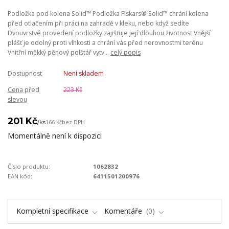
Podložka pod kolena Solid™ Podložka Fiskars® Solid™ chrání kolena
před otlačením při práci na zahradě v kleku, nebo když sedíte
Dvouvrstvé provedení podložky zajišťuje její dlouhou životnost Vnější
plášť je odolný proti vlhkosti a chrání vás před nerovnostmi terénu
Vnitřní měkký pěnový polštář vytv...
celý popis
Dostupnost
Není skladem
Cena před
223 Kč
slevou
201 Kč
/
ks
166 Kč
bez DPH
Momentálně není k dispozici
Číslo produktu:
1062832
EAN kód:
6411501200976
Kompletní specifikace
Komentáře
0