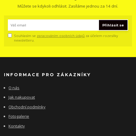
Můžete se kdykoli odhlásit. Zasíláme jednou za 14 dní.
Přihlásit se
Souhlasím se
zpracováním osobních údajů
za účelem rozesílky
newsletteru.
INFORMACE PRO ZÁKAZNÍKY
O nás
Jak nakupovat
Obchodní podmínky
Fotogalerie
Kontakty