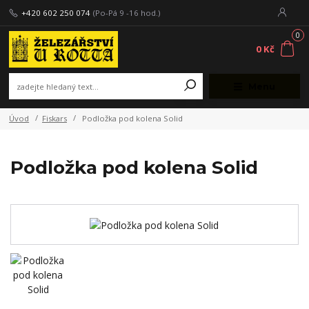
+420 602 250 074
(Po-Pá 9 -16 hod.)
0
0 Kč
Menu
Úvod
Fiskars
Podložka pod kolena Solid
Podložka pod kolena Solid