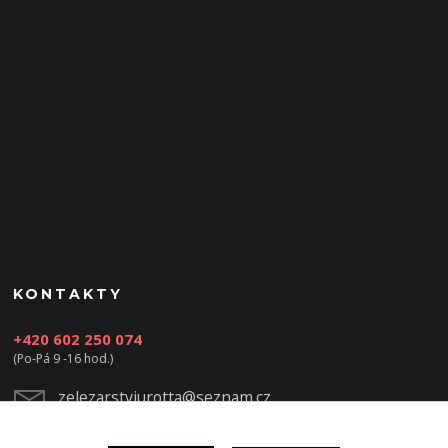
KONTAKTY
+420 602 250 074
(Po-Pá 9 -16 hod.)
zelezarstviurotta@seznam.cz