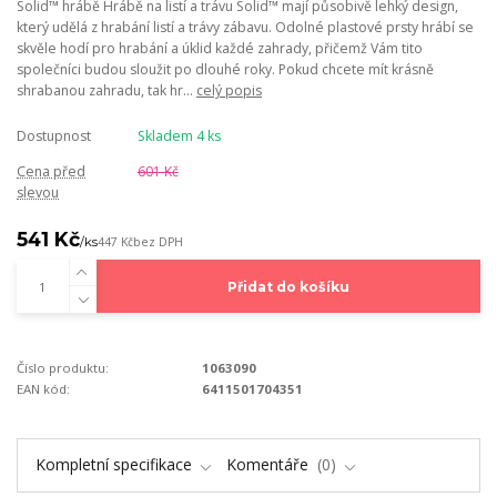
Solid™ hrábě Hrábě na listí a trávu Solid™ mají působivě lehký design,
který udělá z hrabání listí a trávy zábavu. Odolné plastové prsty hrábí se
skvěle hodí pro hrabání a úklid každé zahrady, přičemž Vám tito
společníci budou sloužit po dlouhé roky. Pokud chcete mít krásně
shrabanou zahradu, tak hr...
celý popis
Dostupnost
Skladem 4 ks
Cena před
601 Kč
slevou
541 Kč
/
ks
447 Kč
bez DPH
Přidat do košíku
Číslo produktu:
1063090
EAN kód:
6411501704351
Kompletní specifikace
Komentáře
0