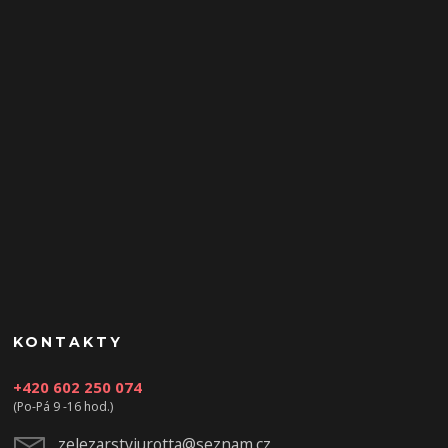
KONTAKTY
+420 602 250 074
(Po-Pá 9 -16 hod.)
zelezarstviurotta@seznam.cz