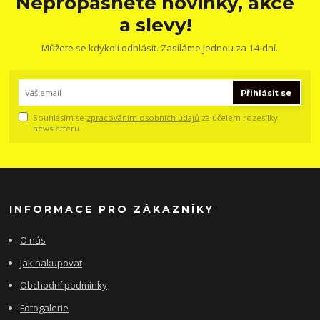
Nepropásněte novinky, akce
a slevy!
Můžete se kdykoli odhlásit. Zasíláme jednou za 14 dní.
Přihlásit se
Souhlasím se
zpracováním osobních údajů
za účelem rozesílky
newsletteru.
INFORMACE PRO ZÁKAZNÍKY
O nás
Jak nakupovat
Obchodní podmínky
Fotogalerie