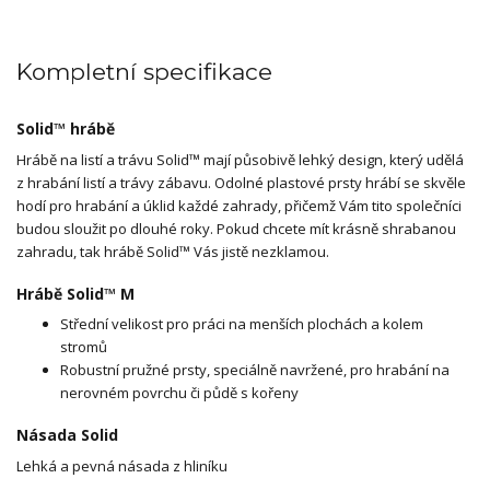
Kompletní specifikace
Solid™ hrábě
Hrábě na listí a trávu Solid™ mají působivě lehký design, který udělá
z hrabání listí a trávy zábavu. Odolné plastové prsty hrábí se skvěle
hodí pro hrabání a úklid každé zahrady, přičemž Vám tito společníci
budou sloužit po dlouhé roky. Pokud chcete mít krásně shrabanou
zahradu, tak hrábě Solid™ Vás jistě nezklamou.
Hrábě Solid™ M
Střední velikost pro práci na menších plochách a kolem
stromů
Robustní pružné prsty, speciálně navržené, pro hrabání na
nerovném povrchu či půdě s kořeny
Násada Solid
Lehká a pevná násada z hliníku