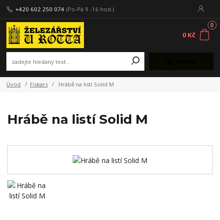
+420 602 250 074
(Po-Pá 9 -16 hod.)
0
0 Kč
Menu
Úvod
Fiskars
Hrábě na listí Solid M
Hrábě na listí Solid M