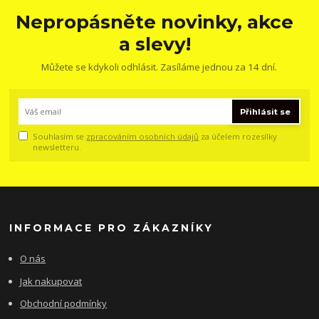
Nepropásněte novinky, akce
a slevy!
Můžete se kdykoli odhlásit. Zasíláme jednou za 14 dní.
Přihlásit se
Souhlasím se
zpracováním osobních údajů
za účelem rozesílky
newsletteru.
INFORMACE PRO ZÁKAZNÍKY
O nás
Jak nakupovat
Obchodní podmínky