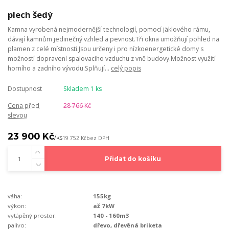
plech šedý
Kamna vyrobená nejmodernější technologií, pomocí jäklového rámu,
dávají kamnům jedinečný vzhled a pevnost.Tři okna umožňují pohled na
plamen z celé místnosti.Jsou určeny i pro nízkoenergetické domy s
možností dopravení spalovacího vzduchu z vně budovy.Možnost využití
horního a zadního vývodu.Splňují...
celý popis
Dostupnost
Skladem 1 ks
Cena před
28 766 Kč
slevou
23 900 Kč
/
ks
19 752 Kč
bez DPH
Přidat do košíku
váha:
155kg
výkon:
až 7kW
vytápěný prostor:
140 - 160m3
palivo:
dřevo, dřevěná briketa