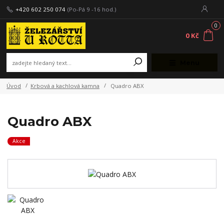
+420 602 250 074
(Po-Pá 9 -16 hod.)
0
0 Kč
Menu
Úvod
Krbová a kachlová kamna
Quadro ABX
Quadro ABX
Akce