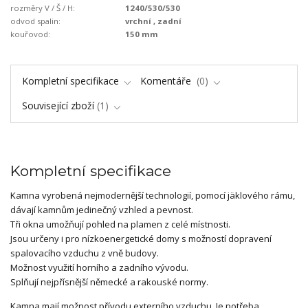
rozměry V / Š / H:
1240/530/530
odvod spalin:
vrchní , zadní
kouřovod:
150 mm
Kompletní specifikace
Komentáře
0
Související zboží
1
Kompletní specifikace
Kamna vyrobená nejmodernější technologií, pomocí jäklového rámu,
dávají kamnům jedinečný vzhled a pevnost.
Tři okna umožňují pohled na plamen z celé místnosti.
Jsou určeny i pro nízkoenergetické domy s možností dopravení
spalovacího vzduchu z vně budovy.
Možnost využití horního a zadního vývodu.
Splňují nejpřísnější německé a rakouské normy.
Kamna mají možnost přívodu externího vzduchu. Je potřeba