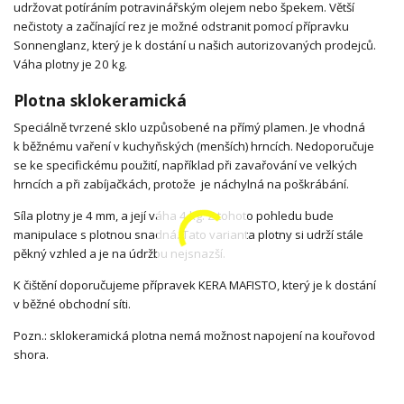
udržovat potíráním potravinářským olejem nebo špekem. Větší
nečistoty a začínající rez je možné odstranit pomocí přípravku
Sonnenglanz, který je k dostání u našich autorizovaných prodejců.
Váha plotny je 20 kg.
Plotna sklokeramická
Speciálně tvrzené sklo uzpůsobené na přímý plamen. Je vhodná
k běžnému vaření v kuchyňských (menších) hrncích. Nedoporučuje
se ke specifickému použití, například při zavařování ve velkých
hrncích a při zabíjačkách, protože je náchylná na poškrábání.
Síla plotny je 4 mm, a její váha 4 kg. Z tohoto pohledu bude
manipulace s plotnou snadná. Tato varianta plotny si udrží stále
pěkný vzhled a je na údržbu nejsnazší.
K čištění doporučujeme přípravek KERA MAFISTO, který je k dostání
v běžné obchodní síti.
Pozn.: sklokeramická plotna nemá možnost napojení na kouřovod
shora.