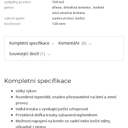
vytápěný prostor:
150 m3
palivo:
dřevo, dřevěná briketa , hnědé
uhlí,uhelná briketa
odvod spalin:
zadní,vrchní, boční
kouřovod:
120 mm
Kompletní specifikace
Komentáře
0
Související zboží
1
Kompletní specifikace
Velký výkon
Rozměrné topeniště, snadno přestavitelné na letní a zimní
provoz
Velká trouba s vynikající pečicí schopností
Prosklená dvířka trouby vybavená teploměrem
Možnost napojení na komín se zadní nebo boční stěny,
případně z plotny