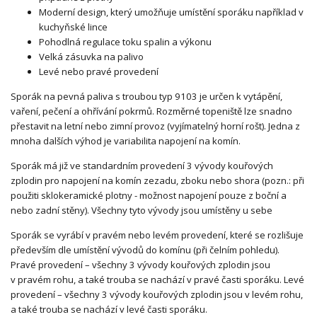
Moderní design, který umožňuje umístění sporáku například v
kuchyňské lince
Pohodlná regulace toku spalin a výkonu
Velká zásuvka na palivo
Levé nebo pravé provedení
Sporák na pevná paliva s troubou typ 9103 je určen k vytápění,
vaření, pečení a ohřívání pokrmů. Rozměrné topeniště lze snadno
přestavit na letní nebo zimní provoz (vyjímatelný horní rošt). Jedna z
mnoha dalších výhod je variabilita napojení na komín.
Sporák má již ve standardním provedení 3 vývody kouřových
zplodin pro napojení na komín zezadu, zboku nebo shora (pozn.: při
použiti sklokeramické plotny - možnost napojení pouze z boční a
nebo zadní stěny). Všechny tyto vývody jsou umístěny u sebe
Sporák se vyrábí v pravém nebo levém provedení, které se rozlišuje
především dle umístění vývodů do komínu (při čelním pohledu).
Pravé provedení – všechny 3 vývody kouřových zplodin jsou
v pravém rohu, a také trouba se nachází v pravé časti sporáku. Levé
provedení – všechny 3 vývody kouřových zplodin jsou v levém rohu,
a také trouba se nachází v levé časti sporáku.