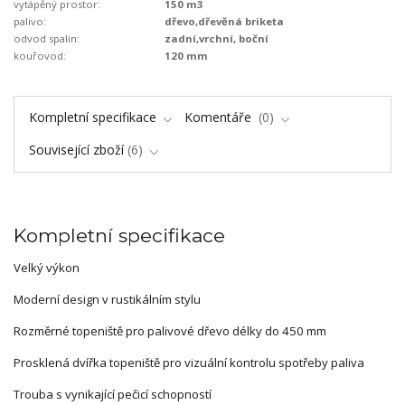
vytápěný prostor:
150 m3
palivo:
dřevo,dřevěná briketa
odvod spalin:
zadní,vrchní, boční
kouřovod:
120 mm
Kompletní specifikace
Komentáře
0
Související zboží
6
Kompletní specifikace
Velký výkon
Moderní design v rustikálním stylu
Rozměrné topeniště pro palivové dřevo délky do 450 mm
Prosklená dvířka topeniště pro vizuální kontrolu spotřeby paliva
Trouba s vynikající pečicí schopností