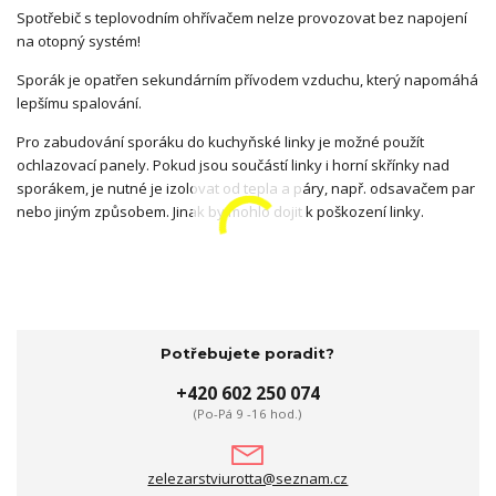
Spotřebič s teplovodním ohřívačem nelze provozovat bez napojení
na otopný systém!
Sporák je opatřen sekundárním přívodem vzduchu, který napomáhá
lepšímu spalování.
Pro zabudování sporáku do kuchyňské linky je možné použít
ochlazovací panely. Pokud jsou součástí linky i horní skřínky nad
sporákem, je nutné je izolovat od tepla a páry, např. odsavačem par
nebo jiným způsobem. Jinak by mohlo dojit k poškození linky.
Potřebujete poradit?
+420 602 250 074
(Po-Pá 9 -16 hod.)
zelezarstviurotta@seznam.cz