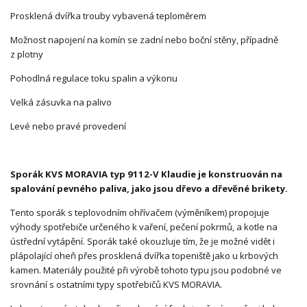
Prosklená dvířka trouby vybavená teploměrem
Možnost napojení na komín se zadní nebo boční stěny, případně
z plotny
Pohodlná regulace toku spalin a výkonu
Velká zásuvka na palivo
Levé nebo pravé provedení
Sporák KVS MORAVIA typ 9112-V Klaudie je konstruován na
spalování pevného paliva, jako jsou dřevo a dřevěné brikety.
Tento sporák s teplovodním ohřívačem (výměníkem) propojuje
výhody spotřebiče určeného k vaření, pečení pokrmů, a kotle na
ústřední vytápění. Sporák také okouzluje tím, že je možné vidět i
plápolající oheň přes prosklená dvířka topeniště jako u krbových
kamen. Materiály použité při výrobě tohoto typu jsou podobné ve
srovnání s ostatními typy spotřebičů KVS MORAVIA.