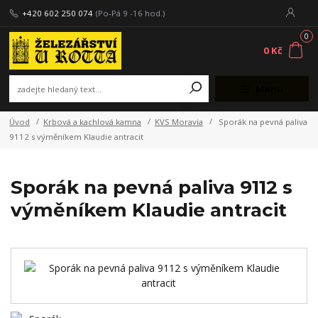
+420 602 250 074
(Po-Pá 9 -16 hod.)
0
0 Kč
Menu
Úvod
Krbová a kachlová kamna
KVS Moravia
Sporák na pevná paliva
9112 s výměníkem Klaudie antracit
Sporák na pevná paliva 9112 s
výměníkem Klaudie antracit