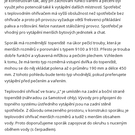
Je konstruován tak, aby při zachování funkci vaření a pečeni byl
využit jeho potenciál také k vytápění dalších místností. Spotřebič
s teplovodním ohřívačem má vyšší obslužnost než spotřebiče bez
ohřívače a proto při provozu vyžaduje větší frekvenci přikládání
paliva a roštování. Nelze nastavit stáložárný provoz. Spotřebič je
vhodný pro vytápění menších bytových jednotek a chat.
Sporák má rozměrnější topeniště na úkor pečící trouby, která je
menších rozměrů v porovnání s typem 9100 a 9103. Přesto je trouba
dobře funkční a vybavená mřížkou a pečicím plechem. Vzhledem
k tomu, že má tento typ rozměrná vstupní dvířka do topeniště,
mohou se do něj vkládat polena až o průměru 190 mm a délce 450
mm. Z tohoto pohledu bude tento typ vhodnější, pokud preferujete
vytápění před pečením a vařením.
Teplovodní ohřívač ve tvaru „L“ je umístěn na zadní a boční straně
topeniště (náhradou za šamotové cihly). Vývody pro připojení do
topného systému ústředního vytápění jsou na zadní stěně
spotřebiče. Z důvodu omezeného prostoru, v konstrukci sporáku, je
teplovodní ohřívač menších rozměrů a tudíž s menším obsahem
vody. Proto doporučujeme sporák zapojovat do okruhu s nuceným
oběhem vody (s čerpadlem).