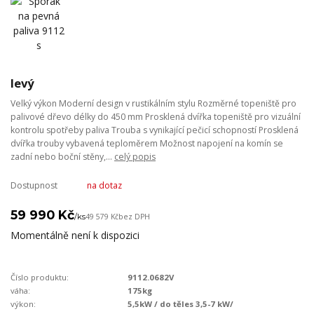
levý
Velký výkon Moderní design v rustikálním stylu Rozměrné topeniště pro
palivové dřevo délky do 450 mm Prosklená dvířka topeniště pro vizuální
kontrolu spotřeby paliva Trouba s vynikající pečicí schopností Prosklená
dvířka trouby vybavená teploměrem Možnost napojení na komín se
zadní nebo boční stěny,...
celý popis
Dostupnost
na dotaz
59 990 Kč
/
ks
49 579 Kč
bez DPH
Momentálně není k dispozici
Číslo produktu:
9112.0682V
váha:
175kg
výkon:
5,5kW / do těles 3,5-7 kW/