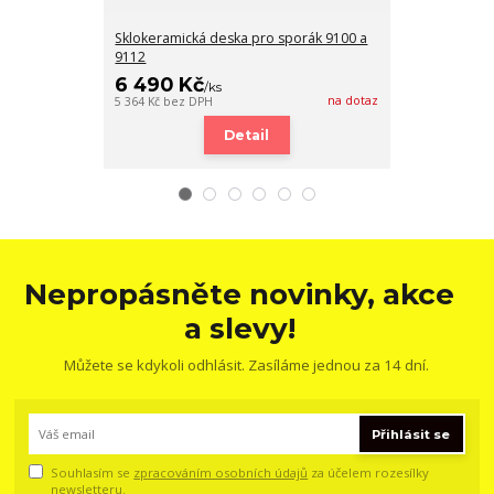
Sklokeramická deska pro sporák 9100 a
Panel ochlazov
9112
6 490 Kč
4 390 Kč
/
ks
na dotaz
5 364 Kč
bez DPH
3 628 Kč
bez DP
Detail
Nepropásněte novinky, akce
a slevy!
Můžete se kdykoli odhlásit. Zasíláme jednou za 14 dní.
Přihlásit se
Souhlasím se
zpracováním osobních údajů
za účelem rozesílky
newsletteru.