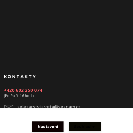
KONTAKTY
+420 602 250 074
(Po-Pá 9 -16 hod.)
zelezarstviurotta@seznam.cz
Nastavení
Souhlasím