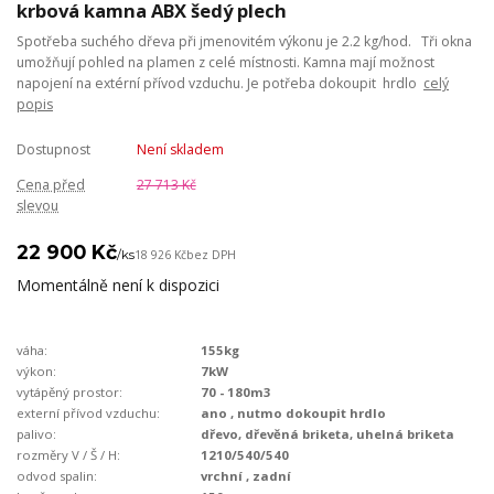
krbová kamna ABX šedý plech
Spotřeba suchého dřeva při jmenovitém výkonu je 2.2 kg/hod. Tři okna
umožňují pohled na plamen z celé místnosti. Kamna mají možnost
napojení na extérní přívod vzduchu. Je potřeba dokoupit hrdlo
celý
popis
Dostupnost
Není skladem
Cena před
27 713 Kč
slevou
22 900 Kč
/
ks
18 926 Kč
bez DPH
Momentálně není k dispozici
váha:
155kg
výkon:
7kW
vytápěný prostor:
70 - 180m3
externí přívod vzduchu:
ano , nutmo dokoupit hrdlo
palivo:
dřevo, dřevěná briketa, uhelná briketa
rozměry V / Š / H:
1210/540/540
odvod spalin:
vrchní , zadní