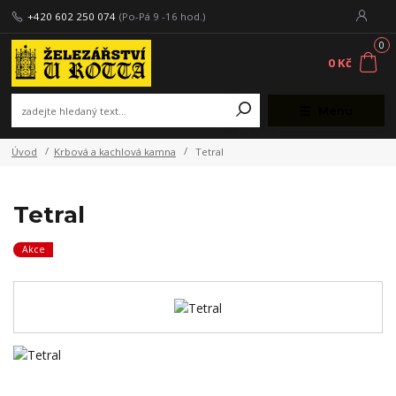
+420 602 250 074
(Po-Pá 9 -16 hod.)
0
0 Kč
Menu
Úvod
Krbová a kachlová kamna
Tetral
Tetral
Akce