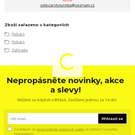
zelezarstviurotta@seznam.cz
Zboží zařazeno v kategoriích
Fiskars
Fiskars
Zahrada
Nepropásněte novinky, akce
a slevy!
Můžete se kdykoli odhlásit. Zasíláme jednou za 14 dní.
Přihlásit se
Souhlasím se
zpracováním osobních údajů
za účelem rozesílky
newsletteru.