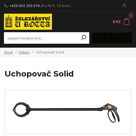
+420 602 250 074
(Po-Pá 9 -16 hod.)
0
0 Kč
Menu
Úvod
Fiskars
Uchopovač Solid
Uchopovač Solid