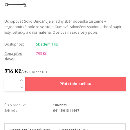
Uchopovač Solid Umožňuje snadný sběr odpadků ze země v
ergonomické poloze ve stoje Gumová zakončení snadno uchopí papír,
listy, větvičky a další materiál Ocelová násada
celý popis
Dostupnost
Skladem 1 ks
Cena před
793 Kč
slevou
714 Kč
/
ks
590 Kč
bez DPH
Přidat do košíku
Číslo produktu:
1062271
EAN kód:
6411501311467