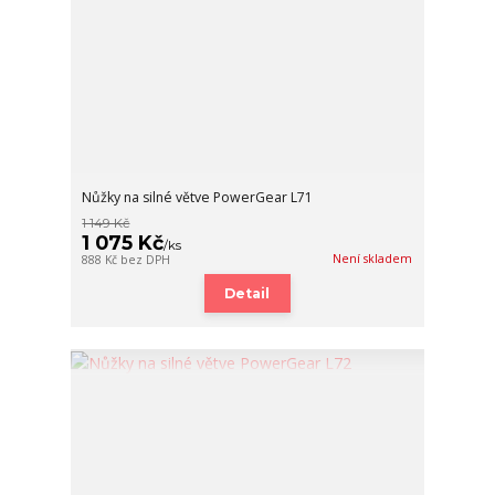
Nůžky na silné větve PowerGear L71
1 149 Kč
1 075 Kč
/
ks
Není skladem
888 Kč
bez DPH
Detail