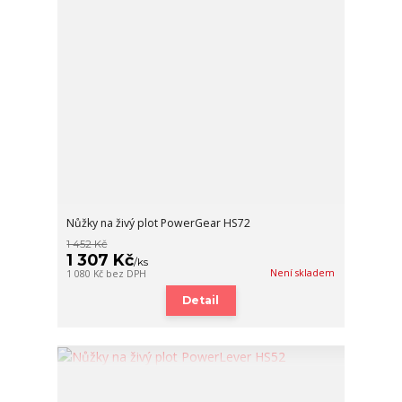
Nůžky na živý plot PowerGear HS72
1 452 Kč
1 307 Kč
/
ks
Není skladem
1 080 Kč
bez DPH
Detail