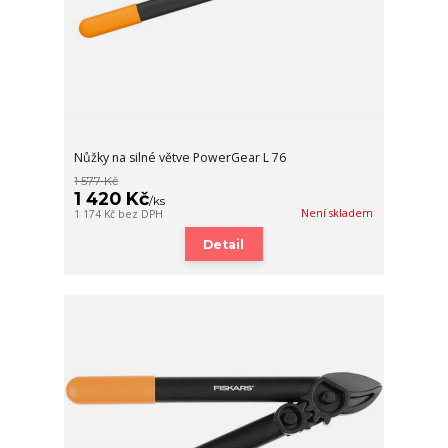
Nůžky na silné větve PowerGear L 76
1 577 Kč
1 420 Kč
/
ks
Není skladem
1 174 Kč
bez DPH
Detail