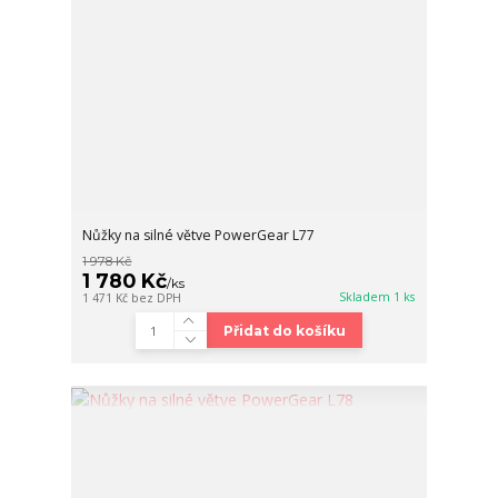
Nůžky na silné větve PowerGear L77
1 978 Kč
1 780 Kč
/
ks
Skladem 1 ks
1 471 Kč
bez DPH
Přidat do košíku