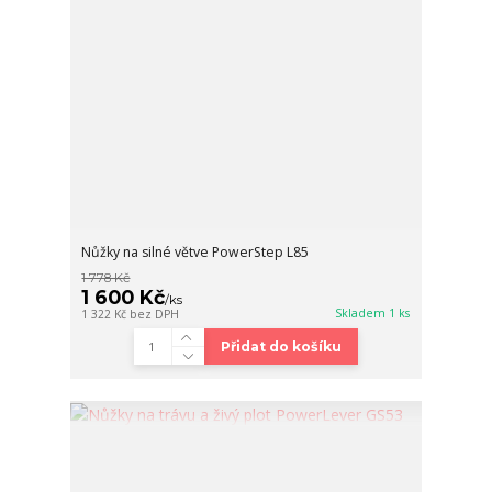
Nůžky na silné větve PowerStep L85
1 778 Kč
1 600 Kč
/
ks
Skladem 1 ks
1 322 Kč
bez DPH
Přidat do košíku