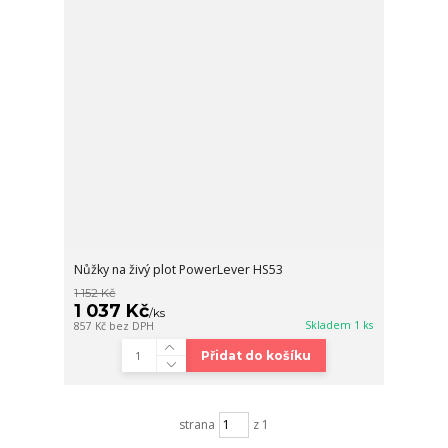
Nůžky na živý plot PowerLever HS53
1 152 Kč
1 037 Kč
/
ks
Skladem 1 ks
857 Kč
bez DPH
Přidat do košíku
strana
z 1