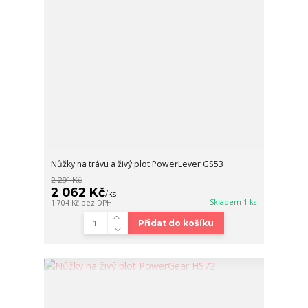
Nůžky na trávu a živý plot PowerLever GS53
2 291 Kč
2 062 Kč
/
ks
Skladem 1 ks
1 704 Kč
bez DPH
Přidat do košíku