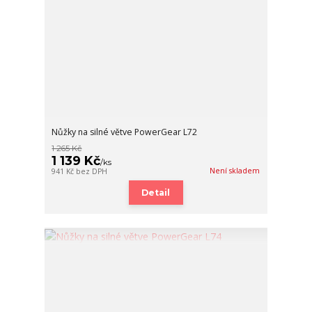
Nůžky na silné větve PowerGear L72
1 265 Kč
1 139 Kč
/
ks
Není skladem
941 Kč
bez DPH
Detail