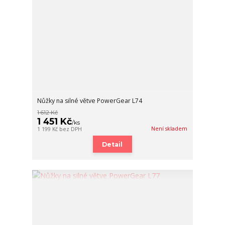
Nůžky na silné větve PowerGear L74
1 612 Kč
1 451 Kč
/
ks
Není skladem
1 199 Kč
bez DPH
Detail