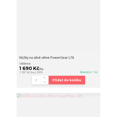
Nůžky na silné větve PowerGear L78
1 878 Kč
1 690 Kč
/
ks
Skladem 1 ks
1 397 Kč
bez DPH
Přidat do košíku