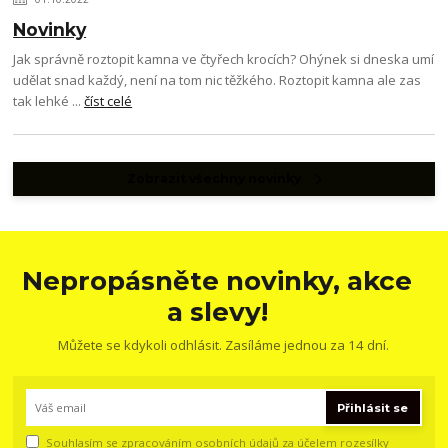
Novinky
Jak správně roztopit kamna ve čtyřech krocích? Ohýnek si dneska umí
udělat snad každý, není na tom nic těžkého. Roztopit kamna ale zas
tak lehké ...
číst celé
Zobrazit všechny novinky
Nepropásněte novinky, akce
a slevy!
Můžete se kdykoli odhlásit. Zasíláme jednou za 14 dní.
Přihlásit se
Souhlasím se
zpracováním osobních údajů
za účelem rozesílky