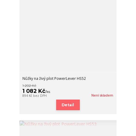
Nůžky na živý plot PowerLever HS52
1 202 Kč
1 082 Kč
/
ks
Není skladem
894 Kč
bez DPH
Detail