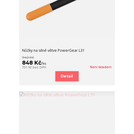
Nůžky na silné větve PowerGear L31
942 Kč
848 Kč
/
ks
Není skladem
701 Kč
bez DPH
Detail