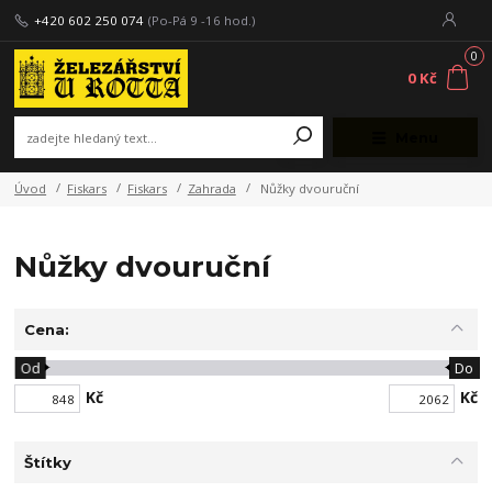
+420 602 250 074
(Po-Pá 9 -16 hod.)
0
0 Kč
Menu
Úvod
Fiskars
Fiskars
Zahrada
Nůžky dvouruční
Nůžky dvouruční
Cena:
Od
Do
Kč
Kč
Štítky