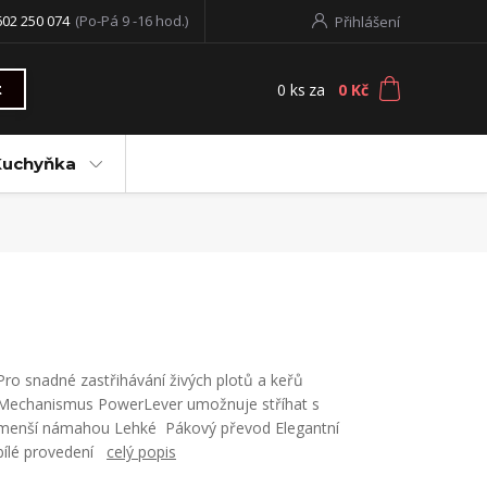
602 250 074
(Po-Pá 9 -16 hod.)
Přihlášení
0
ks
za
0 Kč
t
Kuchyňka
Pro snadné zastřihávání živých plotů a keřů
Mechanismus PowerLever umožnuje stříhat s
menší námahou Lehké Pákový převod Elegantní
bílé provedení
celý popis