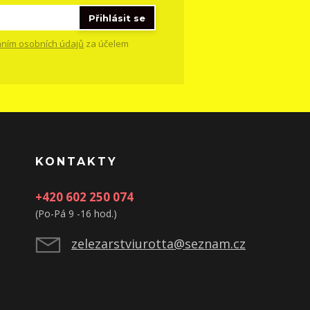
Přihlásit se
ním osobních údajů
za účelem
KONTAKTY
+420 602 250 074
(Po-Pá 9 -16 hod.)
zelezarstviurotta@seznam.cz