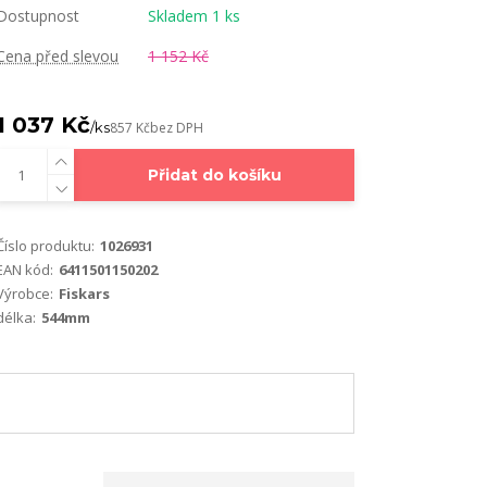
Dostupnost
Skladem 1 ks
Cena před slevou
1 152 Kč
1 037 Kč
/
ks
857 Kč
bez DPH
Přidat do košíku
Číslo produktu:
1026931
EAN kód:
6411501150202
Výrobce:
Fiskars
délka:
544mm