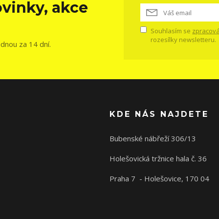
vinky, akce
Souhlasím se
zpracová
rozesílky newsletteru.
ednou za 14 dní.
KDE NÁS NAJDETE
Bubenské nábřeží 306/13
Holešovická tržnice hala č. 36
Praha 7 - Holešovice, 170 04