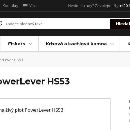
Kontakty
Více
Nevíte si rady? Zavolejte.
+420 
Hleda
Fiskars
Krbová a kachlová kamna
werLever HS53
PowerLever HS53