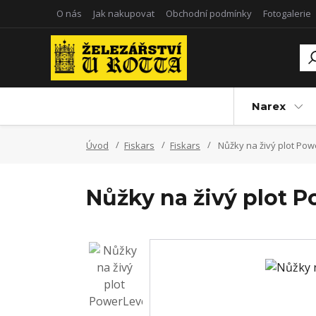
O nás
Jak nakupovat
Obchodní podmínky
Fotogalerie
Narex
Úvod
Fiskars
Fiskars
Nůžky na živý plot Po
Nůžky na živý plot 