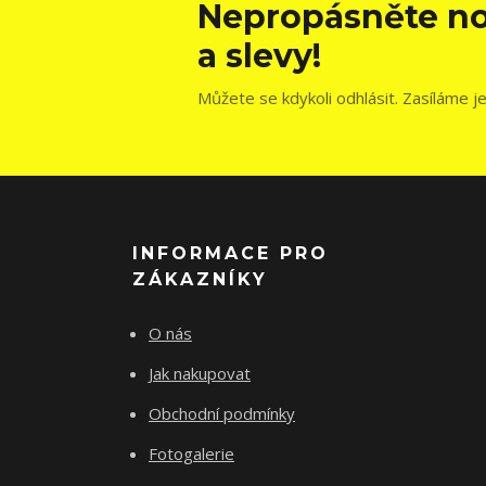
Nepropásněte no
a slevy!
Můžete se kdykoli odhlásit. Zasíláme j
INFORMACE PRO
ZÁKAZNÍKY
O nás
Jak nakupovat
Obchodní podmínky
Fotogalerie