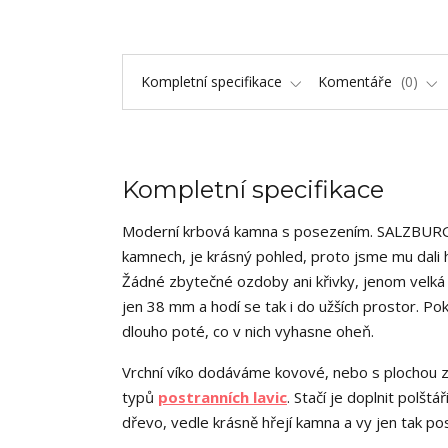
Kompletní specifikace
Komentáře
0
Kompletní specifikace
Moderní krbová kamna s posezením. SALZBURG EAS
kamnech, je krásný pohled, proto jsme mu dali 
Žádné zbytečné ozdoby ani křivky, jenom velká 
jen 38 mm a hodí se tak i do užších prostor. Pok
dlouho poté, co v nich vyhasne oheň.
Vrchní víko dodáváme kovové, nebo s plochou 
typů
postranních lavic
. Stačí je doplnit polšt
dřevo, vedle krásně hřejí kamna a vy jen tak 