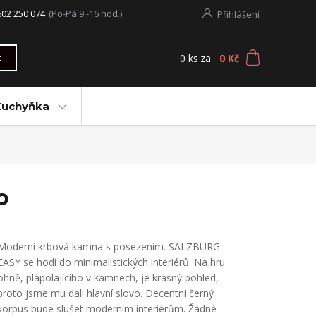
602 250 074
(Po-Pá 9 -16 hod.)
Přihlášení
0
ks
za
0 Kč
t
Kuchyňka
o
Moderní krbová kamna s posezením. SALZBURG
EASY se hodí do minimalistických interiérů. Na hru
ohně, plápolajícího v kamnech, je krásný pohled,
proto jsme mu dali hlavní slovo. Decentní černý
korpus bude slušet moderním interiérům. Žádné