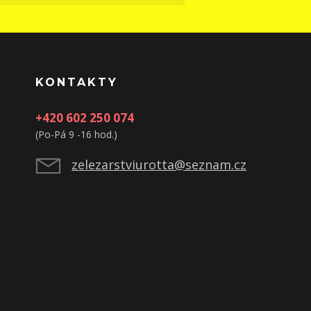
KONTAKTY
+420 602 250 074
(Po-Pá 9 -16 hod.)
zelezarstviurotta@seznam.cz