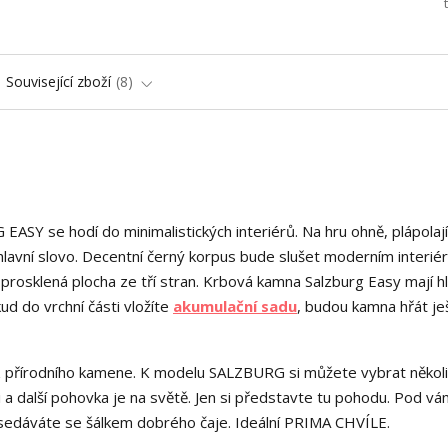
Související zboží
8
Y se hodí do minimalistických interiérů. Na hru ohně, plápolají
hlavní slovo. Decentní černý korpus bude slušet moderním interié
prosklená plocha ze tří stran. Krbová kamna Salzburg Easy mají h
ud do vrchní části vložíte
akumulační sadu
, budou kamna hřát je
z přírodního kamene. K modelu SALZBURG si můžete vybrat několi
áři a další pohovka je na světě. Jen si představte tu pohodu. Pod vá
posedáváte se šálkem dobrého čaje. Ideální PRIMA CHVÍLE.