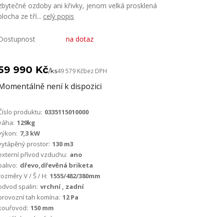
zbytečné ozdoby ani křivky, jenom velká prosklená
plocha ze tří...
celý popis
Dostupnost
na dotaz
59 990 Kč
/
ks
49 579 Kč
bez DPH
Momentálně není k dispozici
Číslo produktu:
0335115010000
váha:
129kg
výkon:
7,3 kW
vytápěný prostor:
130 m3
externí přívod vzduchu:
ano
palivo:
dřevo,dřevěná briketa
rozměry V / Š / H:
1555/482/380mm
odvod spalin:
vrchní , zadní
provozní tah komína:
12 Pa
kouřovod:
150 mm