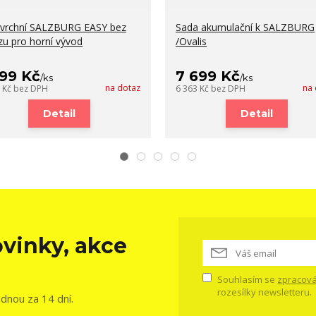
 vrchní SALZBURG EASY bez
Sada akumulační k SALZBURG
zu pro horní vývod
/Ovalis
199 Kč
7 699 Kč
/
ks
/
ks
na dotaz
na 
0 Kč
bez DPH
6 363 Kč
bez DPH
Detail
Detail
vinky, akce
Souhlasím se
zpracová
rozesílky newsletteru.
ednou za 14 dní.