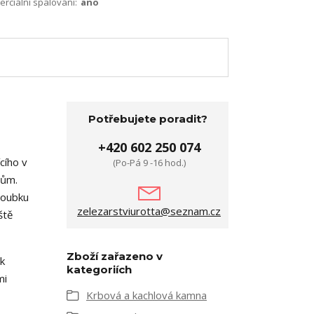
terciální spalování:
ano
Potřebujete poradit?
+420 602 250 074
cího v
(Po-Pá 9 -16 hod.)
rům.
loubku
zelezarstviurotta@seznam.cz
ště
Zboží zařazeno v
k
kategoriích
mi
Krbová a kachlová kamna