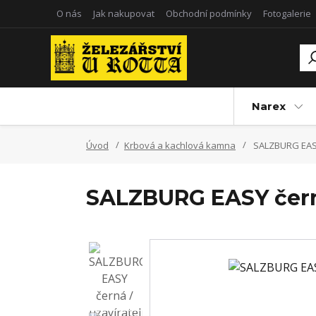
O nás
Jak nakupovat
Obchodní podmínky
Fotogalerie
Narex
Úvod
Krbová a kachlová kamna
SALZBURG EASY
SALZBURG EASY černá