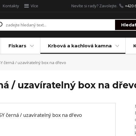
Kontakty
Více
Nevíte si rady? Zavolejte.
+420 
Hleda
Fiskars
Krbová a kachlová kamna
 černá / uzavíratelný box na dřevo
 / uzavíratelný box na dřev