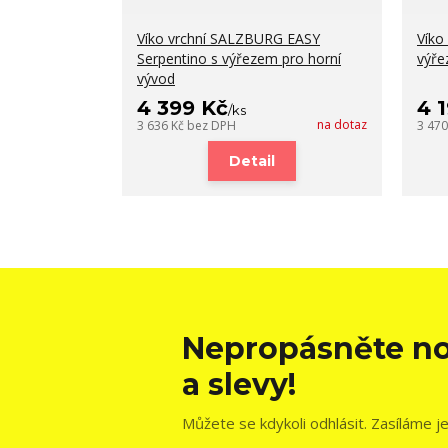
Víko vrchní SALZBURG EASY
Víko
Serpentino s výřezem pro horní
výře
vývod
4 399 Kč
4 
/
ks
na dotaz
3 636 Kč
bez DPH
3 47
Detail
Nepropásněte no
a slevy!
Můžete se kdykoli odhlásit. Zasíláme j