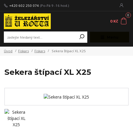
+420 602 250 074
(Po-Pá 9 -16 hod.)
0
0 Kč
Menu
Úvod
Fiskars
Fiskars
Sekera štípací XL X25
Sekera štípací XL X25