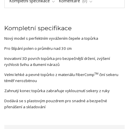
Kompletní specifikace
Komentáře
0
Kompletní specifikace
Nový model s perfektním vyvážením čepele a topůrka
Pro štípání polen o průměru nad 30 cm
Inovativní 3D povrch topůrka pro bezpečnější držení, zvýšení
rychlosti švihu a tlumení nárazů
TM
Velmi lehké a pevné topůrko z materiálu FiberComp
činí sekeru
téměř nerozbitnou
Zahnutý konec topůrka zabraňuje vyklouznutí sekery z ruky
Dodává se s plastovým pouzdrem pro snadné a bezpečné
přenášení a skladování