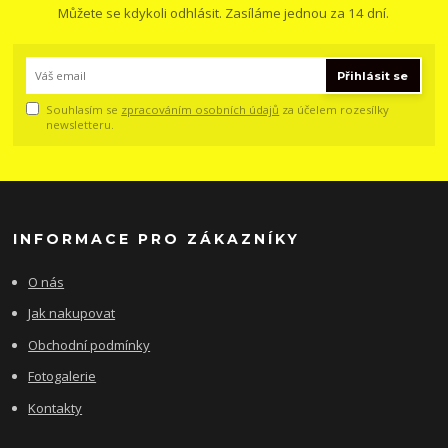
Můžete se kdykoli odhlásit. Zasíláme jednou za 14 dní.
Přihlásit se
Souhlasím se
zpracováním osobních údajů
za účelem rozesílky
newsletteru.
INFORMACE PRO ZÁKAZNÍKY
O nás
Jak nakupovat
Obchodní podmínky
Fotogalerie
Kontakty