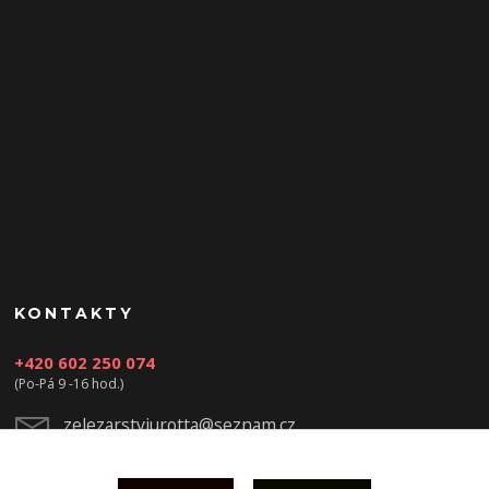
KONTAKTY
+420 602 250 074
(Po-Pá 9 -16 hod.)
zelezarstviurotta@seznam.cz