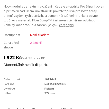
Nový model s perfektním vyvážením čepele a topůrka Pro štípání polen
o průměru nad 30 cm Inovativní 3D povrch topůrka pro bezpečnější
držení, zvýšení rychlosti švihu a tlumení nárazů Velmi lehké a pevné
topůrko z materiálu FiberCompTM činí sekeru téměř nerozbitnou
Zahnutý konec topůrka zabraňuje vyk...
celý popis
Dostupnost
Není skladem
Cena před
2 286 Kč
slevou
1 922 Kč
/
ks
1 588 Kč
bez DPH
Momentálně není k dispozici
Číslo produktu:
1015643
EAN kód:
6411501224835
Výrobce:
Fiskars
délka:
774mm