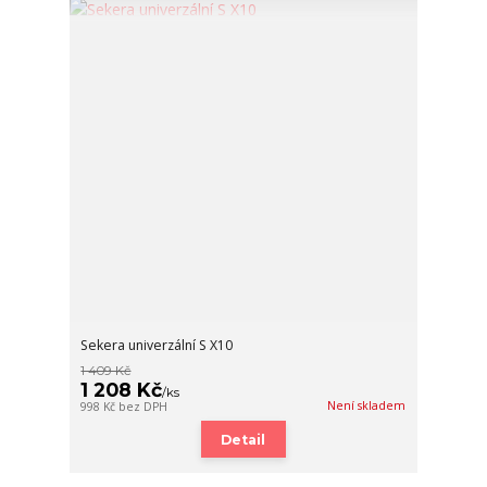
Sekera univerzální S X10
1 409 Kč
1 208 Kč
/
ks
Není skladem
998 Kč
bez DPH
Detail