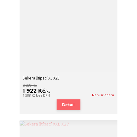
Sekera štípací XL X25
2 286 Kč
1 922 Kč
/
ks
Není skladem
1 588 Kč
bez DPH
Detail