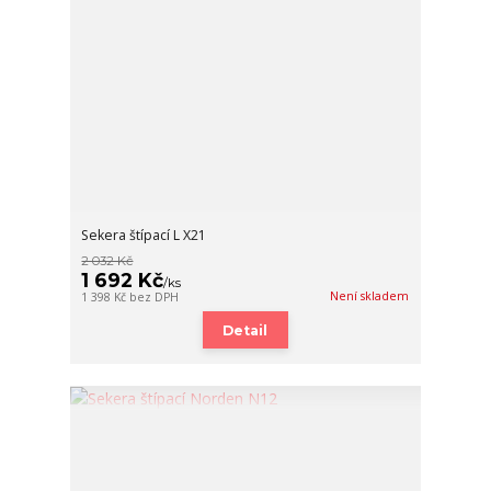
Sekera štípací L X21
2 032 Kč
1 692 Kč
/
ks
Není skladem
1 398 Kč
bez DPH
Detail