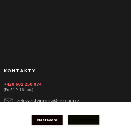
KONTAKTY
+420 602 250 074
(Po-Pá 9 -16 hod.)
zelezarstviurotta@seznam.cz
Nastavení
Souhlasím