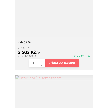
Kalač X46
2 780 Kč
2 502 Kč
/
ks
Skladem 1 ks
2 068 Kč
bez DPH
Přidat do košíku