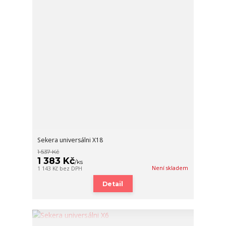
Sekera universálni X18
1 537 Kč
1 383 Kč
/
ks
Není skladem
1 143 Kč
bez DPH
Detail