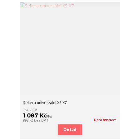
Sekera univerzální XS X7
1 282 Kč
1 087 Kč
/
ks
Není skladem
898 Kč
bez DPH
Detail