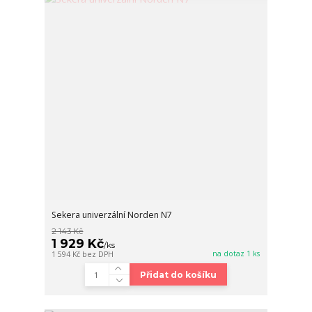
Sekera univerzální Norden N7
2 143 Kč
1 929 Kč
/
ks
na dotaz 1 ks
1 594 Kč
bez DPH
Přidat do košíku