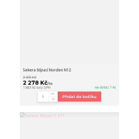
Sekera štípací Norden N12
2 531 Kč
2 278 Kč
/
ks
na dotaz 1 ks
1 883 Kč
bez DPH
Přidat do košíku