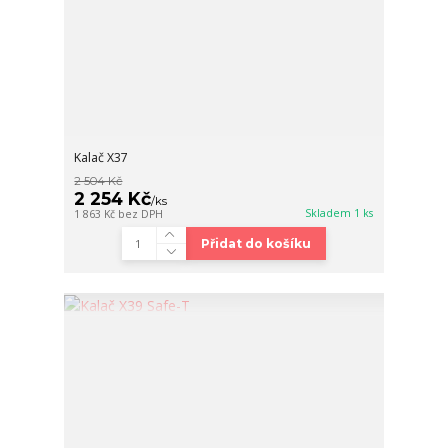
Kalač X37
2 504 Kč
2 254 Kč
/
ks
Skladem 1 ks
1 863 Kč
bez DPH
Přidat do košíku