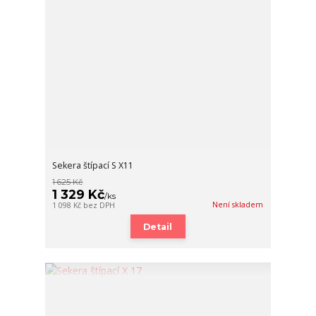
Sekera štípací S X11
1 625 Kč
1 329 Kč
/
ks
Není skladem
1 098 Kč
bez DPH
Detail