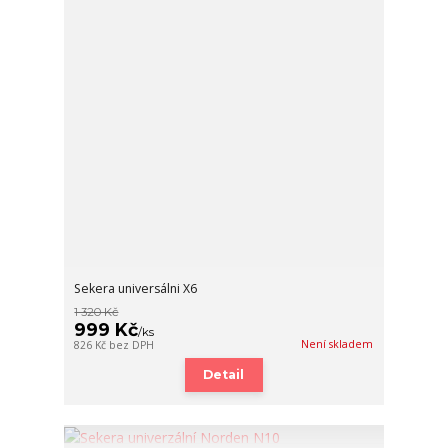
Sekera universálni X6
1 320 Kč
999 Kč
/
ks
Není skladem
826 Kč
bez DPH
Detail