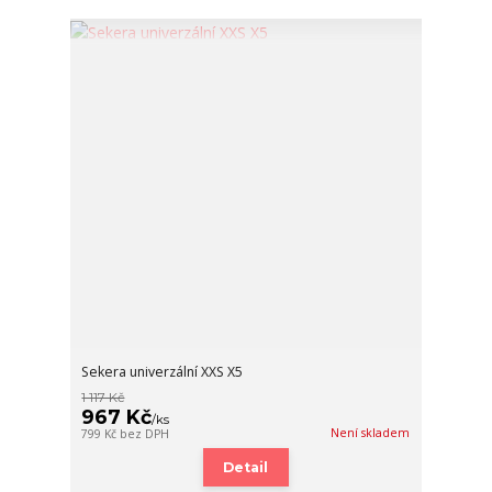
Sekera univerzální XXS X5
1 117 Kč
967 Kč
/
ks
Není skladem
799 Kč
bez DPH
Detail