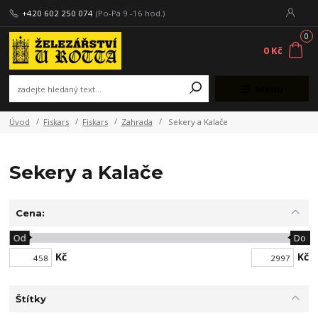
+420 602 250 074
(Po-Pá 9 -16 hod.)
0
0 Kč
Menu
Úvod
Fiskars
Fiskars
Zahrada
Sekery a Kalače
Sekery a Kalače
Cena:
Od
Do
Kč
Kč
Štítky