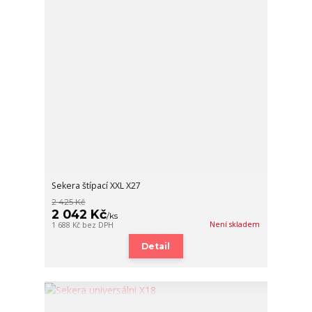
Sekera štípací XXL X27
2 425 Kč
2 042 Kč
/
ks
Není skladem
1 688 Kč
bez DPH
Detail