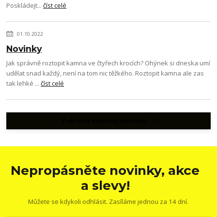
Poskládejt...
číst celé
01.10.2022
Novinky
Jak správně roztopit kamna ve čtyřech krocích? Ohýnek si dneska umí
udělat snad každý, není na tom nic těžkého. Roztopit kamna ale zas
tak lehké ...
číst celé
Zobrazit všechny novinky
Nepropásněte novinky, akce
a slevy!
Můžete se kdykoli odhlásit. Zasíláme jednou za 14 dní.