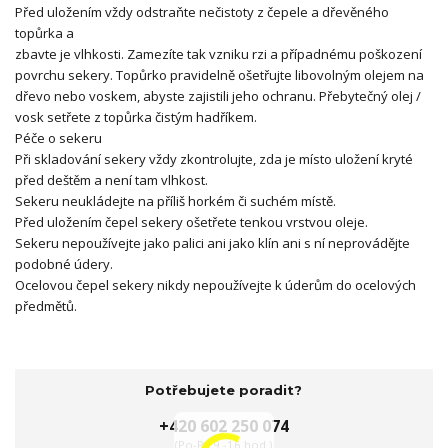
Před uložením vždy odstraňte nečistoty z čepele a dřevěného
topůrka a
zbavte je vlhkosti. Zamezíte tak vzniku rzi a případnému poškození
povrchu sekery. Topůrko pravidelně ošetřujte libovolným olejem na
dřevo nebo voskem, abyste zajistili jeho ochranu. Přebytečný olej /
vosk setřete z topůrka čistým hadříkem.
Péče o sekeru
Při skladování sekery vždy zkontrolujte, zda je místo uložení kryté
před deštěm a není tam vlhkost.
Sekeru neukládejte na příliš horkém či suchém místě.
Před uložením čepel sekery ošetřete tenkou vrstvou oleje.
Sekeru nepoužívejte jako palici ani jako klín ani s ní neprovádějte
podobné údery.
Ocelovou čepel sekery nikdy nepoužívejte k úderům do ocelových
předmětů.
Potřebujete poradit?
+420 602 250 074
(Po-Pá 9 -16 hod.)