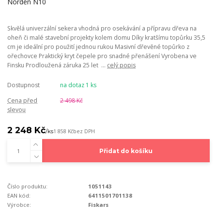
Skvělá univerzální sekera vhodná pro osekávání a přípravu dřeva na
oheň či malé stavební projekty kolem domu Díky kratšímu topůrku 35,5
cm je ideální pro použití jednou rukou Masivní dřevěné topůrko z
ořechovce Praktický kryt čepele pro snadné přenášení Vyrobena ve
Finsku Prodloužená záruka 25 let ...
celý popis
Dostupnost
na dotaz 1 ks
Cena před
2 498 Kč
slevou
2 248 Kč
/
ks
1 858 Kč
bez DPH
Přidat do košíku
Číslo produktu:
1051143
EAN kód:
6411501701138
Výrobce:
Fiskars