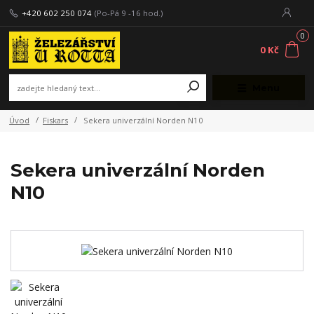
+420 602 250 074
(Po-Pá 9 -16 hod.)
0
0 Kč
Menu
Úvod
Fiskars
Sekera univerzální Norden N10
Sekera univerzální Norden
N10