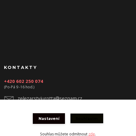
KONTAKTY
+420 602 250 074
(Po-Pá 9 -16 hod.)
zelezarstviurotta@seznam.cz
Nastavení
Souhlasím
Souhlas můžete odmítnout
zde
.